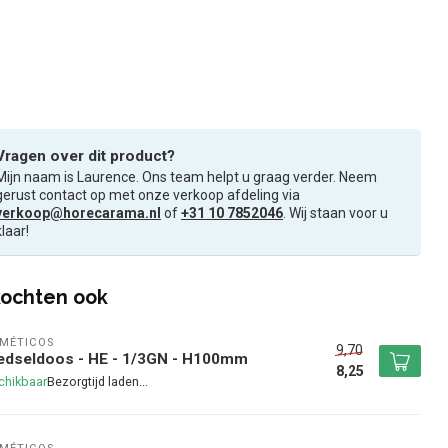
Vragen over dit product?
Mijn naam is Laurence. Ons team helpt u graag verder. Neem
gerust contact op met onze verkoop afdeling via
verkoop@horecarama.nl
of
+31 10 7852046
. Wij staan voor u
klaar!
ochten ook
MÉTICOS
9,70
edseldoos - HE - 1/3GN - H100mm
8,25
chikbaar