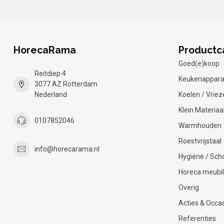
HorecaRama
Productc
Goed(e)koop
Reitdiep 4
Keukenappara
3077 AZ Rotterdam
Nederland
Koelen / Vriez
Klein Materiaa
0107852046
Warmhouden
Roestvrijstaal
info@horecarama.nl
Hygiëne / Sc
Horeca meubil
Overig
Acties & Occa
Referenties