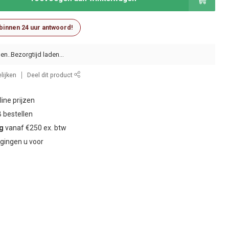
 binnen 24 uur antwoord!
en..
lijken
Deel dit product
ine prijzen
 bestellen
ng
vanaf €250 ex. btw
gingen u voor