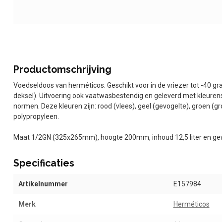
Productomschrijving
Voedseldoos van herméticos. Geschikt voor in de vriezer tot -40 
deksel). Uitvoering ook vaatwasbestendig en geleverd met kleure
normen. Deze kleuren zijn: rood (vlees), geel (gevogelte), groen (gro
polypropyleen.
Maat 1/2GN (325x265mm), hoogte 200mm, inhoud 12,5 liter en gew
Specificaties
Artikelnummer
E157984
Merk
Herméticos