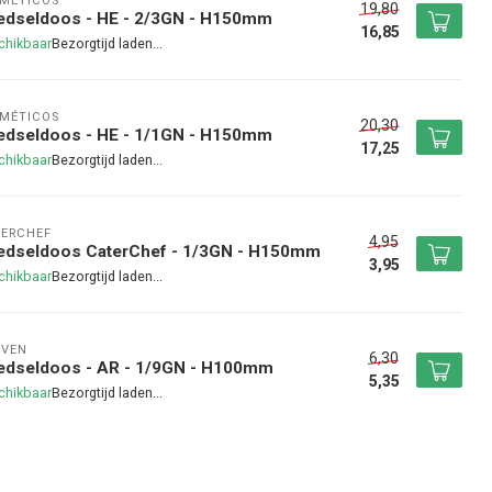
MÉTICOS
19,80
edseldoos - HE - 2/3GN - H150mm
16,85
chikbaar
MÉTICOS
20,30
edseldoos - HE - 1/1GN - H150mm
17,25
chikbaar
ERCHEF
4,95
edseldoos CaterChef - 1/3GN - H150mm
3,95
chikbaar
AVEN
6,30
edseldoos - AR - 1/9GN - H100mm
5,35
chikbaar