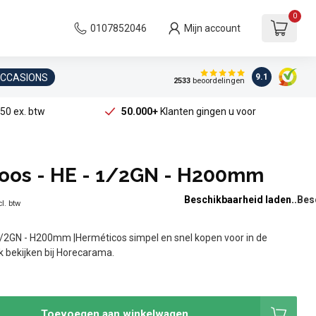
0
0107852046
Mijn account
OCCASIONS
9.1
2533
beoordelingen
50 ex. btw
50.000+
Klanten gingen u voor
oos - HE - 1/2GN - H200mm
Beschikbaarheid laden..
l. btw
1/2GN - H200mm |Herméticos simpel en snel kopen voor in de
jk bekijken bij Horecarama.
Toevoegen aan winkelwagen