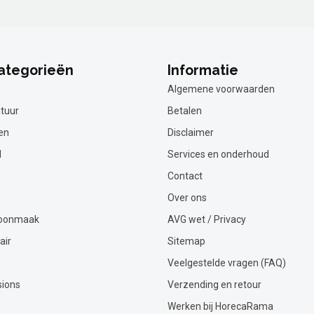
ategorieën
Informatie
Algemene voorwaarden
tuur
Betalen
en
Disclaimer
l
Services en onderhoud
Contact
Over ons
hoonmaak
AVG wet / Privacy
air
Sitemap
Veelgestelde vragen (FAQ)
sions
Verzending en retour
Werken bij HorecaRama