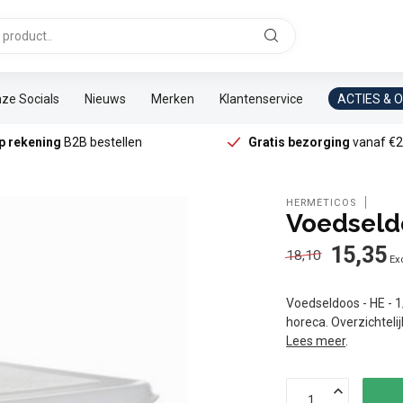
ze Socials
Nieuws
Merken
Klantenservice
ACTIES & 
p rekening
B2B bestellen
Gratis bezorging
vanaf €2
HERMÉTICOS
Voedseld
15,35
18,10
Exc
Voedseldoos - HE - 
horeca. Overzichteli
Lees meer
.