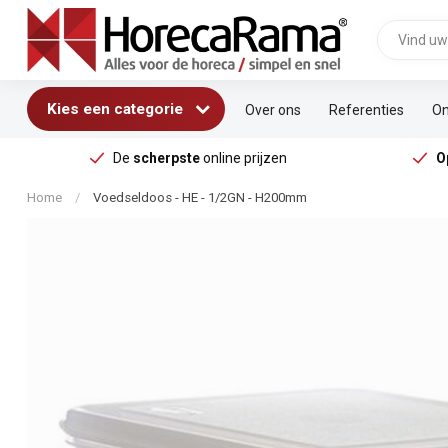
Kies een categorie
Over ons
Referenties
On
De
scherpste
online prijzen
O
Home
/
Voedseldoos - HE - 1/2GN - H200mm