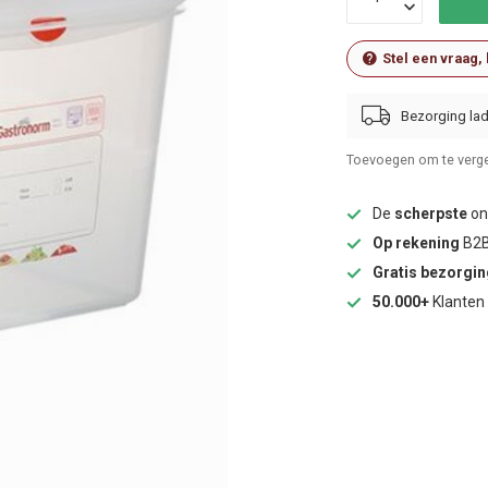
Stel een vraag,
Bezorging lad
Toevoegen om te verge
De
scherpste
onl
Op rekening
B2B
Gratis bezorgi
50.000+
Klanten 