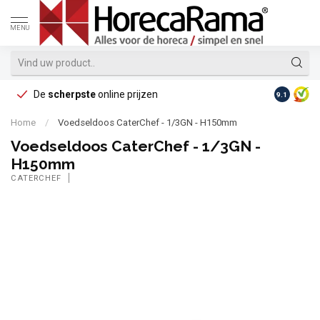
MENU
De
scherpste
online prijzen
Op reke
9.1
Home
/
Voedseldoos CaterChef - 1/3GN - H150mm
Voedseldoos CaterChef - 1/3GN -
H150mm
CATERCHEF