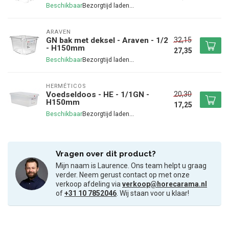
Beschikbaar
ARAVEN
32,15
GN bak met deksel - Araven - 1/2
- H150mm
27,35
Beschikbaar
HERMÉTICOS
20,30
Voedseldoos - HE - 1/1GN -
H150mm
17,25
Beschikbaar
Vragen over dit product?
Mijn naam is Laurence. Ons team helpt u graag
verder. Neem gerust contact op met onze
verkoop afdeling via
verkoop@horecarama.nl
of
+31 10 7852046
. Wij staan voor u klaar!