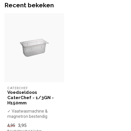
Recent bekeken
CATERCHEF
Voedseldoos
CaterChef - 1/3GN -
H150mm
✓ Vaatwasmachine &
magnetron bestendig
✓ Stapelbaar
3,95
4,95
✓ 1/3GN