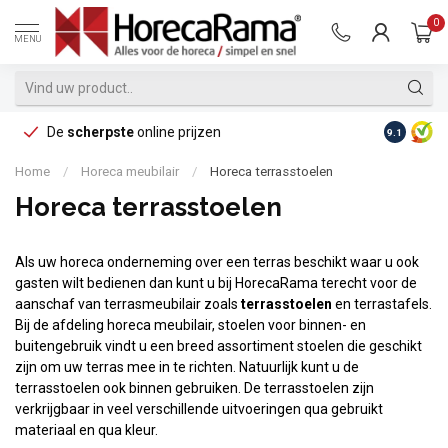
0
MENU
De
scherpste
online prijzen
Op reke
9.1
Home
/
Horeca meubilair
/
Horeca terrasstoelen
Horeca terrasstoelen
Als uw horeca onderneming over een terras beschikt waar u ook
gasten wilt bedienen dan kunt u bij HorecaRama terecht voor de
aanschaf van terrasmeubilair zoals
terrasstoelen
en terrastafels.
Bij de afdeling horeca meubilair, stoelen voor binnen- en
buitengebruik vindt u een breed assortiment stoelen die geschikt
zijn om uw terras mee in te richten. Natuurlijk kunt u de
terrasstoelen ook binnen gebruiken. De terrasstoelen zijn
verkrijgbaar in veel verschillende uitvoeringen qua gebruikt
materiaal en qua kleur.