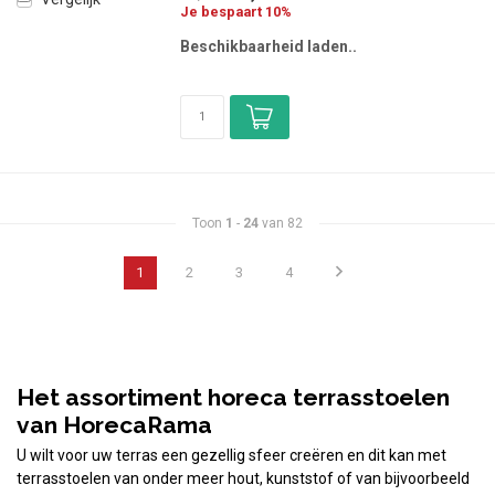
Je bespaart 10%
Beschikbaarheid laden..
Toon
1
-
24
van 82
1
2
3
4
Het assortiment horeca terrasstoelen
van HorecaRama
U wilt voor uw terras een gezellig sfeer creëren en dit kan met
terrasstoelen van onder meer hout, kunststof of van bijvoorbeeld