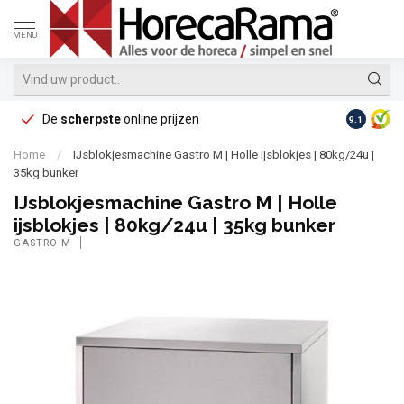
MENU
De
scherpste
online prijzen
Op reke
9.1
Home
/
IJsblokjesmachine Gastro M | Holle ijsblokjes | 80kg/24u |
35kg bunker
IJsblokjesmachine Gastro M | Holle
ijsblokjes | 80kg/24u | 35kg bunker
GASTRO M