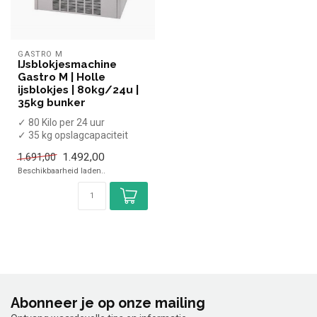
GASTRO M
IJsblokjesmachine
Gastro M | Holle
ijsblokjes | 80kg/24u |
35kg bunker
✓ 80 Kilo per 24 uur
✓ 35 kg opslagcapaciteit
✓ Holle ijsblokjes
1.492,00
1.691,00
✓ Breedte 71...
Beschikbaarheid laden..
Abonneer je op onze mailing