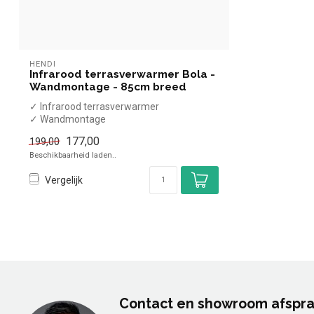
HENDI
Infrarood terrasverwarmer Bola -
Wandmontage - 85cm breed
✓ Infrarood terrasverwarmer
✓ Wandmontage
✓ (H)17,4x(B)90x(D)10cm
177,00
199,00
Beschikbaarheid laden..
Vergelijk
Contact en showroom afspr