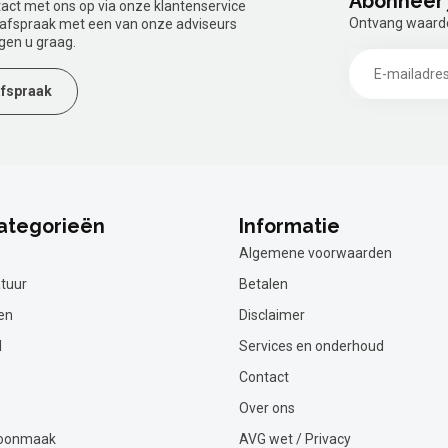
Abonneer 
tact met ons op via onze klantenservice
Ontvang waardev
n afspraak met een van onze adviseurs
gen u graag.
fspraak
ategorieën
Informatie
Algemene voorwaarden
tuur
Betalen
en
Disclaimer
l
Services en onderhoud
Contact
Over ons
hoonmaak
AVG wet / Privacy