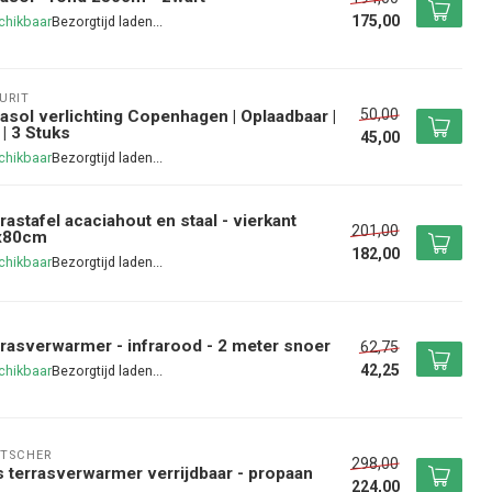
175,00
chikbaar
URIT
50,00
asol verlichting Copenhagen | Oplaadbaar |
 | 3 Stuks
45,00
chikbaar
rastafel acaciahout en staal - vierkant
201,00
x80cm
182,00
chikbaar
rasverwarmer - infrarood - 2 meter snoer
62,75
42,25
chikbaar
TSCHER
298,00
 terrasverwarmer verrijdbaar - propaan
224,00