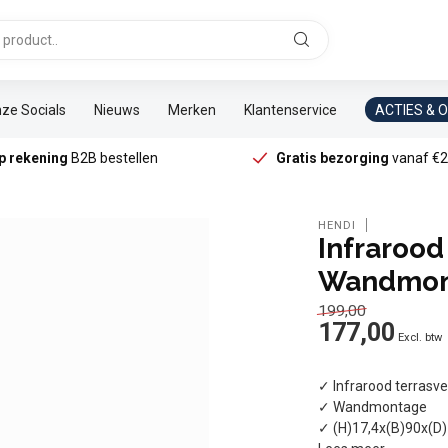
ze Socials
Nieuws
Merken
Klantenservice
ACTIES & 
p rekening
B2B bestellen
Gratis bezorging
vanaf €2
d
HENDI
Infrarood
Wandmont
199,00
177,00
Excl. btw
✓ Infrarood terras
✓ Wandmontage
✓ (H)17,4x(B)90x(D