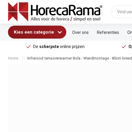
Kies een categorie
Over ons
Referenties
On
De
scherpste
online prijzen
O
Home
/
Infrarood terrasverwarmer Bola - Wandmontage - 85cm bree