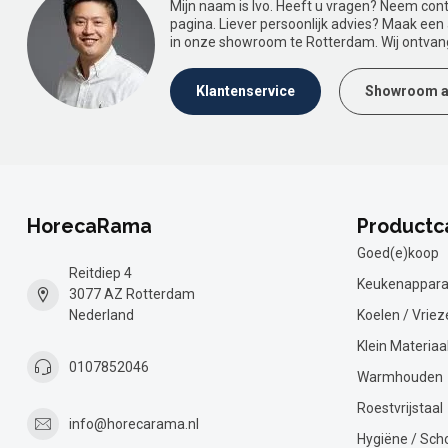
Mijn naam is Ivo. Heeft u vragen? Neem con
pagina. Liever persoonlijk advies? Maak ee
in onze showroom te Rotterdam. Wij ontvan
Klantenservice
Showroom a
HorecaRama
Productc
Goed(e)koop
Reitdiep 4
Keukenappara
3077 AZ Rotterdam
Nederland
Koelen / Vriez
Klein Materiaa
0107852046
Warmhouden
Roestvrijstaal
info@horecarama.nl
Hygiëne / Sc