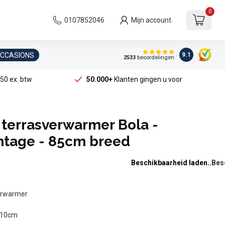
0
0107852046
Mijn account
OCCASIONS
9.1
2533
beoordelingen
50 ex. btw
50.000+
Klanten gingen u voor
 terrasverwarmer Bola -
age - 85cm breed
Beschikbaarheid laden..
verwarmer
)10cm