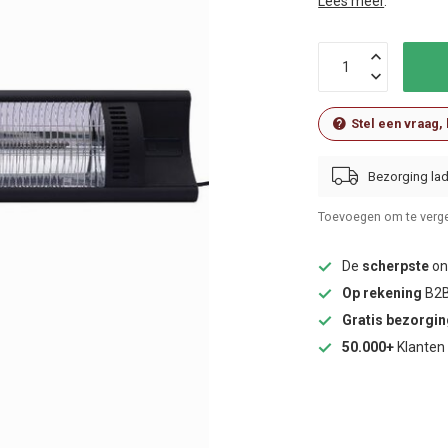
Lees meer
.
Stel een vraag,
Bezorging lad
Toevoegen om te verge
De
scherpste
onl
Op rekening
B2B
Gratis bezorgi
50.000+
Klanten 