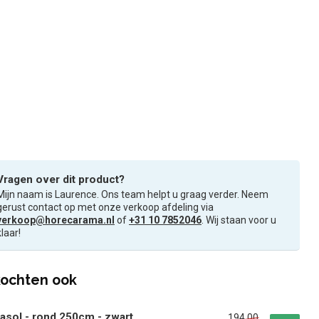
Vragen over dit product?
Mijn naam is Laurence. Ons team helpt u graag verder. Neem
gerust contact op met onze verkoop afdeling via
verkoop@horecarama.nl
of
+31 10 7852046
. Wij staan voor u
klaar!
ochten ook
asol - rond 250cm - zwart
194,00