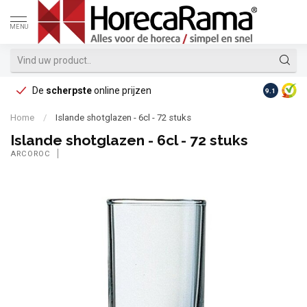
MENU
De
scherpste
online prijzen
Op reke
9.1
Home
/
Islande shotglazen - 6cl - 72 stuks
Islande shotglazen - 6cl - 72 stuks
ARCOROC