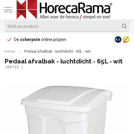
MENU
De
scherpste
online prijzen
Op reke
9.1
Home
/
Pedaal afvalbak - luchtdicht - 65L - wit
Pedaal afvalbak - luchtdicht - 65L - wit
JANTEX