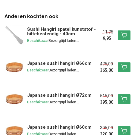
Anderen kochten ook
Sushi Hangiri spatel kunststof -
11,75
hittebestendig - 40cm
9,95
Beschikbaar
Japanse sushi hangiri Ø66cm
475,00
365,00
Beschikbaar
Japanse sushi hangiri Ø72cm
515,00
395,00
Beschikbaar
Japanse sushi hangiri Ø60cm
395,00
320,00
Beschikbaar