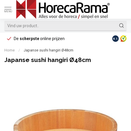
MENU
De
scherpste
online prijzen
Op reke
9.1
Home
/
Japanse sushi hangiri Ø48cm
Japanse sushi hangiri Ø48cm