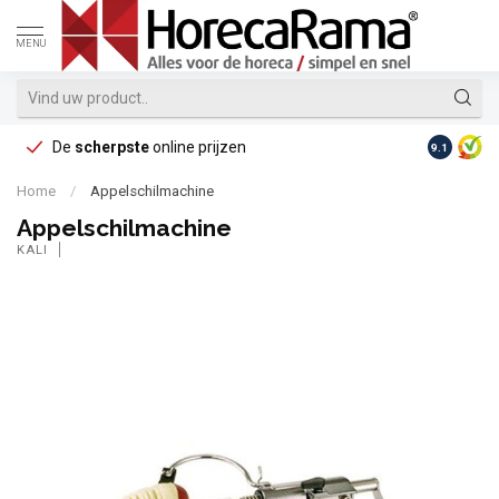
MENU
De
scherpste
online prijzen
Op reke
9.1
Home
/
Appelschilmachine
Appelschilmachine
KALI