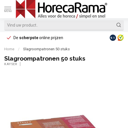
MENU
De
scherpste
online prijzen
Op reke
9.1
Home
/
Slagroompatronen 50 stuks
Slagroompatronen 50 stuks
KAYSER