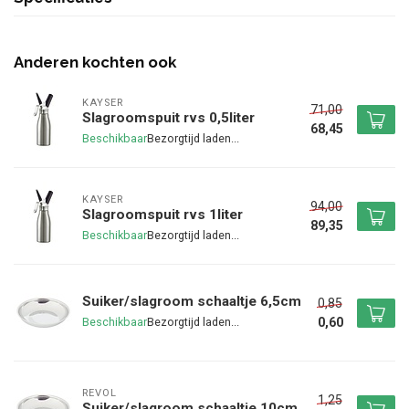
Anderen kochten ook
KAYSER
71,00
Slagroomspuit rvs 0,5liter
68,45
Beschikbaar
KAYSER
94,00
Slagroomspuit rvs 1liter
89,35
Beschikbaar
Suiker/slagroom schaaltje 6,5cm
0,85
0,60
Beschikbaar
REVOL
1,25
Suiker/slagroom schaaltje 10cm