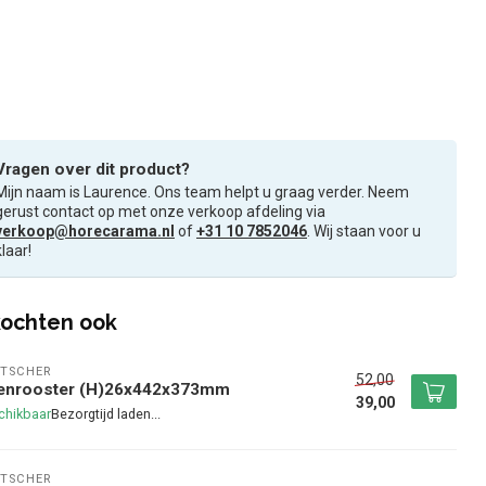
Vragen over dit product?
Mijn naam is Laurence. Ons team helpt u graag verder. Neem
gerust contact op met onze verkoop afdeling via
verkoop@horecarama.nl
of
+31 10 7852046
. Wij staan voor u
klaar!
ochten ook
TSCHER
52,00
enrooster (H)26x442x373mm
39,00
chikbaar
TSCHER