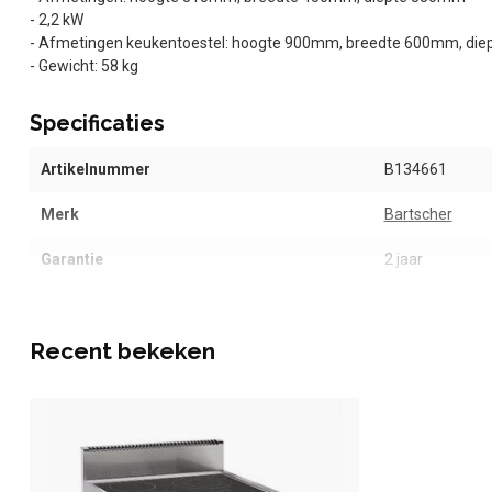
- 2,2 kW
- Afmetingen keukentoestel: hoogte 900mm, breedte 600mm, di
- Gewicht: 58 kg
Specificaties
Artikelnummer
B134661
Merk
Bartscher
Garantie
2 jaar
Recent bekeken