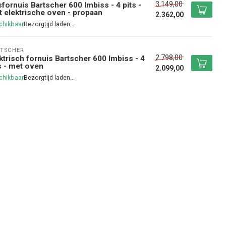
3.149,00
fornuis Bartscher 600 Imbiss - 4 pits -
 elektrische oven - propaan
2.362,00
chikbaar
TSCHER
2.798,00
ktrisch fornuis Bartscher 600 Imbiss - 4
s - met oven
2.099,00
chikbaar