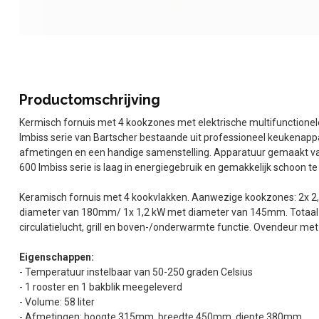
Productomschrijving
Kermisch fornuis met 4 kookzones met elektrische multifunctione
Imbiss serie van Bartscher bestaande uit professioneel keukenap
afmetingen en een handige samenstelling. Apparatuur gemaakt van 
600 Imbiss serie is laag in energiegebruik en gemakkelijk schoon t
Keramisch fornuis met 4 kookvlakken. Aanwezige kookzones: 2x 
diameter van 180mm/ 1x 1,2 kW met diameter van 145mm. Totaal v
circulatielucht, grill en boven-/onderwarmte functie. Ovendeur met
Eigenschappen:
- Temperatuur instelbaar van 50-250 graden Celsius
- 1 rooster en 1 bakblik meegeleverd
- Volume: 58 liter
- Afmetingen: hoogte 315mm, breedte 450mm, diepte 380mm