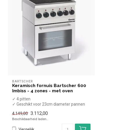
BARTSCHER
Keramisch fornuis Bartscher 600
Imbiss - 4 zones - met oven
✓ 4 pitten
✓ Geschikt voor 23cm diameter pannen
✓ Staand model, met oven
3.112,00
4.149,00
✓ 1...
Beschikbaarheid laden..
Vergelijk