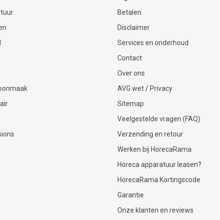
tuur
Betalen
en
Disclaimer
l
Services en onderhoud
Contact
Over ons
hoonmaak
AVG wet / Privacy
air
Sitemap
Veelgestelde vragen (FAQ)
sions
Verzending en retour
Werken bij HorecaRama
Horeca apparatuur leasen?
HorecaRama Kortingscode
Garantie
Onze klanten en reviews