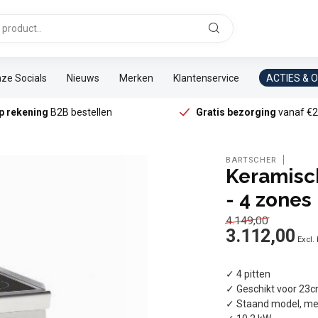
ze Socials
Nieuws
Merken
Klantenservice
ACTIES & 
p rekening
B2B bestellen
Gratis bezorging
vanaf €2
BARTSCHER
Keramisch
- 4 zones
4.149,00
3.112,00
Excl.
✓ 4 pitten
✓ Geschikt voor 23
✓ Staand model, me