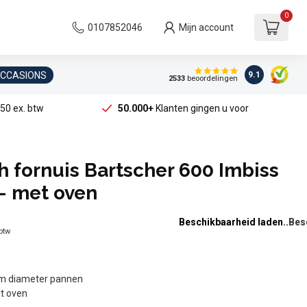
0
0107852046
Mijn account
OCCASIONS
9.1
2533
beoordelingen
50 ex. btw
50.000+
Klanten gingen u voor
 fornuis Bartscher 600 Imbiss
 - met oven
Beschikbaarheid laden..
 btw
cm diameter pannen
t oven