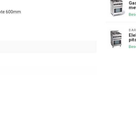
Gas
met
epte 600mm
Bes
BAR
Ele
pit
Bes