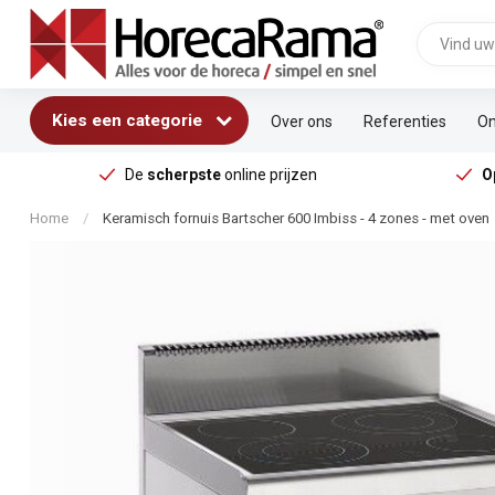
Kies een categorie
Over ons
Referenties
On
De
scherpste
online prijzen
O
Home
/
Keramisch fornuis Bartscher 600 Imbiss - 4 zones - met oven