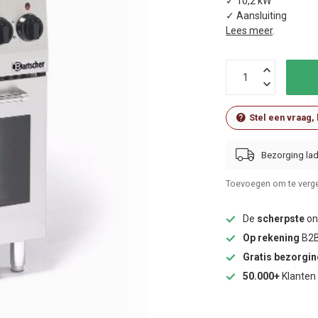
✓ 10,2 kW
✓ Aansluiting
Lees meer
.
Stel een vraag,
Bezorging lad
Toevoegen om te verge
De
scherpste
onl
Op rekening
B2B
Gratis bezorgi
50.000+
Klanten 