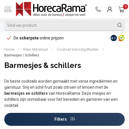
0
MENU
De
scherpste
online prijzen
Op reke
9.1
Home
/
Klein Materiaal
/
Cocktail benodigdheden
/
Barmesjes / Schillers
Barmesjes & schillers
De beste cocktails worden gemaakt met verse ingrediënten en
garnituur. Snij en schil fruit zoals citroen of limoen met de
barmesjes en schillers
van HorecaRama. Deze mesjes en
schillers zijn onmisbaar voor het bereiden en garneren van een
cocktail.
Filters