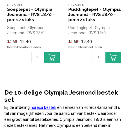
OLYMPIA
OLYMPIA
Soeplepel - Olympia
Puddinglepel - Olympia
Jesmond - RVS 18/0 -
Jesmond - RVS 18/0 -
per 12 stuks
per 12 stuks
Soeplepel - Olympia
Puddinglepel - Olympia
Jesmond - RVS 18/0
Jesmond - RVS 18/0
|Olympia simpel en snel
|Olympia simpel en snel
12,40
12,40
14,60
14,60
kopen voor in de ...
kopen voor in ...
Beschikbaarheid laden..
Beschikbaarheid laden..
De 10-delige Olympia Jesmond bestek
set
Bij de afdeling
horeca bestek
en servies van HorecaRama vindt u
tal van mogelijkheden voor de aanschaf van bestek waaronder
een groot aantal bestekseries. Olympia Jesmond 18/0 is een van
deze bestekseries. Het merk Olympia is een bekend merk in