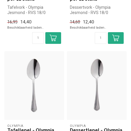
Tafelvork - Olympia
Dessertvork - Olympia
Jesmond - RVS 18/0
Jesmond - RVS 18/0
|Olympia simpel en snel
|Olympia simpel en snel
14,40
12,40
16,95
14,60
kopen voor in de ...
kopen voor in d...
Beschikbaarheid laden..
Beschikbaarheid laden..
OLYMPIA
OLYMPIA
Tafellepel - Olympia
Dessertlepel - Olympia