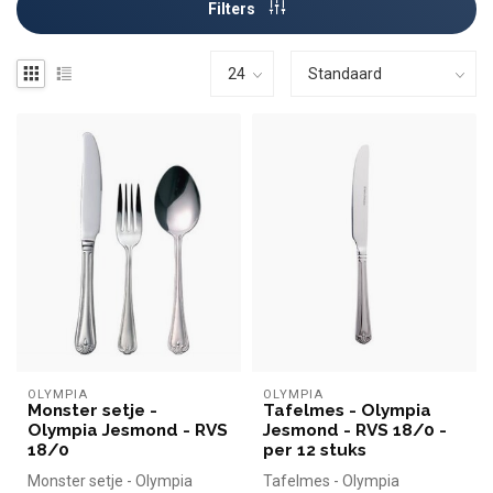
Filters
OLYMPIA
OLYMPIA
Monster setje -
Tafelmes - Olympia
Olympia Jesmond - RVS
Jesmond - RVS 18/0 -
18/0
per 12 stuks
Monster setje - Olympia
Tafelmes - Olympia