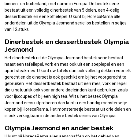
binnen- en buitenland, met name in Europa. De bestek serie
bestaat uit een volledig dinerbestek van 5 delen, een 4-delig
dessertbestek en een koffielepel. U kunt bij HorecaRama alle
onderdelen uit de Olympia Jesmond serie los bestellen in setjes
van 12 stuks.
Dinerbestek en dessertbestek Olympia
Jesmond
Het dinerbestek uit de Olympia Jesmond bestek serie bestaat
naast een tafellepel, vork en mes ook uit een soeplepel en een
apart steakmes. U kunt uw tafels dan ook volledig dekken voor elk
gerecht en de dinerset is ook geschikt om bij het voorgerecht te
gebruiken. Het dessertbestek bestaat uit een mes, vork en lepel
die u natuurlijk ook voor andere doeleinden kunt gebruiken zoals
voor ijscoupes of bij een high tea. Wilt u het bestek Olympia
Jesmond eens uitproberen dan kunt u een handig monstersetje
kopen bij HorecaRama. Het monstersetje bestaat uit drie delen en
is ook verkrijgbaar in de andere bestek series van Olympia.
Olympia Jesmond en ander bestek
U kunt bij HorecaRama alles aanschaffen op het gebied van