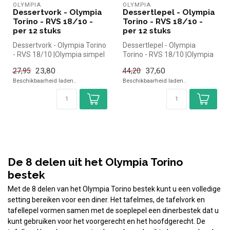
OLYMPIA
OLYMPIA
Dessertvork - Olympia
Dessertlepel - Olympia
Torino - RVS 18/10 -
Torino - RVS 18/10 -
per 12 stuks
per 12 stuks
Dessertvork - Olympia Torino
Dessertlepel - Olympia
- RVS 18/10 |Olympia simpel
Torino - RVS 18/10 |Olympia
en snel kopen voor in d...
simpel en snel kopen voor in
23,80
37,60
27,95
44,20
...
Beschikbaarheid laden..
Beschikbaarheid laden..
De 8 delen uit het Olympia Torino
bestek
Met de 8 delen van het Olympia Torino bestek kunt u een volledige
setting bereiken voor een diner. Het tafelmes, de tafelvork en
tafellepel vormen samen met de soeplepel een dinerbestek dat u
kunt gebruiken voor het voorgerecht en het hoofdgerecht. De