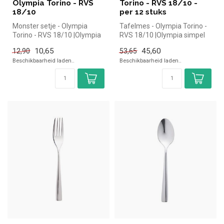
Olympia Torino - RVS
Torino - RVS 18/10 -
18/10
per 12 stuks
Monster setje - Olympia
Tafelmes - Olympia Torino -
Torino - RVS 18/10 |Olympia
RVS 18/10 |Olympia simpel
simpel en snel kopen voor
en snel kopen voor in de ...
10,65
45,60
12,90
53,65
in...
Beschikbaarheid laden..
Beschikbaarheid laden..