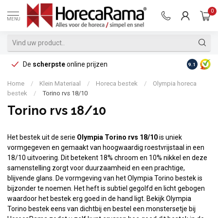
0
MENU
De
scherpste
online prijzen
Op reke
9.1
Home
/
Klein Materiaal
/
Horeca bestek
/
Olympia horeca
bestek
/
Torino rvs 18/10
Torino rvs 18/10
Het bestek uit de serie
Olympia Torino rvs 18/10
is uniek
vormgegeven en gemaakt van hoogwaardig roestvrijstaal in een
18/10 uitvoering. Dit betekent 18% chroom en 10% nikkel en deze
samenstelling zorgt voor duurzaamheid en een prachtige,
blijvende glans. De vormgeving van het Olympia Torino bestek is
bijzonder te noemen. Het heft is subtiel gegolfd en licht gebogen
waardoor het bestek erg goed in de hand ligt. Bekijk Olympia
Torino bestek eens van dichtbij en bestel een monstersetje bij