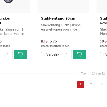
kraker
Slakkentang 16cm
Sla
m
17
Slakkentang 16cm | simpel
ker aluminium |
en snel kopen voor in de
Slak
el kopen voor in
horeca. Overzichtelijk bekijk...
|Hen
erzichtelij...
voor
5
6,75
8,10
10,0
d laden..
Beschikbaarheid laden..
Besch
Vergelijk
V
Toon
1
-
24
van 32
1
2