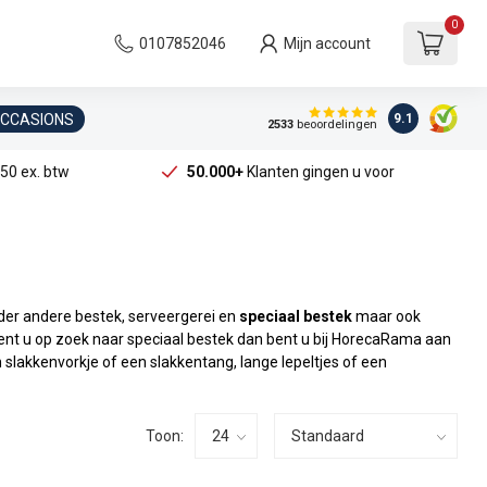
0
0107852046
Mijn account
OCCASIONS
9.1
2533
beoordelingen
50 ex. btw
50.000+
Klanten gingen u voor
der andere bestek, serveergerei en
speciaal bestek
maar ook
Bent u op zoek naar speciaal bestek dan bent u bij HorecaRama aan
 slakkenvorkje of een slakkentang, lange lepeltjes of een
Toon: