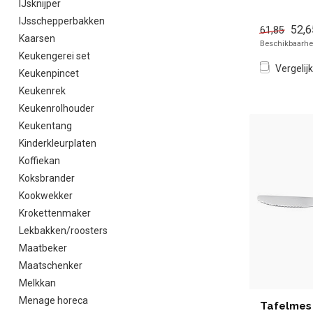
IJsknijper
kopen voor 
Overzichtelij
IJsschepperbakken
52,6
61,85
Kaarsen
Beschikbaarhei
Keukengerei set
Vergelijk
Keukenpincet
Keukenrek
Keukenrolhouder
Keukentang
Kinderkleurplaten
Koffiekan
Koksbrander
Kookwekker
Krokettenmaker
Lekbakken/roosters
Maatbeker
Maatschenker
Melkkan
Menage horeca
Tafelmes