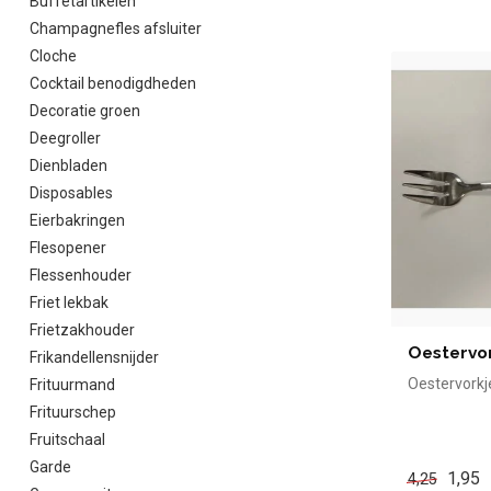
Buffetartikelen
Champagnefles afsluiter
Cloche
Cocktail benodigdheden
Decoratie groen
Deegroller
Dienbladen
Disposables
Eierbakringen
Flesopener
Flessenhouder
Friet lekbak
Frietzakhouder
Oestervor
Frikandellensnijder
Oestervorkj
Frituurmand
Frituurschep
Fruitschaal
Garde
1,95
4,25