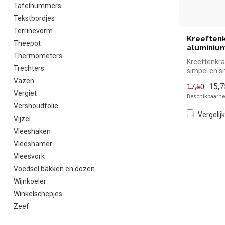
Tafelnummers
Tekstbordjes
Terrinevorm
Kreeften
Theepot
aluminiu
Thermometers
Kreeftenkra
Trechters
simpel en sn
de horeca. Ov
Vazen
15,7
17,50
Vergiet
Beschikbaarhei
Vershoudfolie
Vergelijk
Vijzel
Vleeshaken
Vleeshamer
Vleesvork
Voedsel bakken en dozen
Wijnkoeler
Winkelschepjes
Zeef