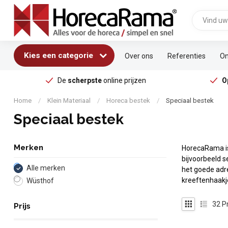
Kies een categorie
Over ons
Referenties
On
De
scherpste
online prijzen
O
Home
/
Klein Materiaal
/
Horeca bestek
/
Speciaal bestek
Speciaal bestek
Merken
HorecaRama is 
bijvoorbeeld s
Alle merken
het goede adre
kreeftenhaakj
Wüsthof
32
P
Prijs