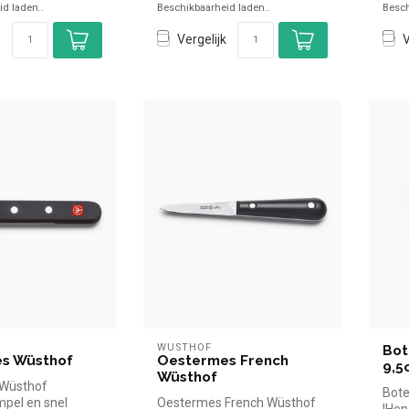
d laden..
Beschikbaarheid laden..
Besch
Vergelijk
V
WÜSTHOF
Bot
s Wüsthof
Oestermes French
9,5
Wüsthof
Wüsthof
Bote
mpel en snel
Oestermes French Wüsthof
|Hen