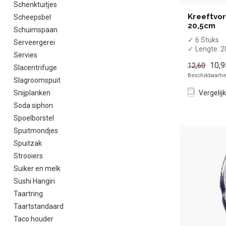
Schenktuitjes
Kreeftvork
Scheepsbel
20,5cm
Schuimspaan
✓ 6 Stuks
Serveergerei
✓ Lengte: 
Servies
✓ Geschikt 
10,9
12,60
vaatwasma
Slacentrifuge
Beschikbaarhei
Slagroomspuit
Snijplanken
Vergelijk
Soda siphon
Spoelborstel
Spuitmondjes
Spuitzak
Strooiers
Suiker en melk
Sushi Hangiri
Taartring
Taartstandaard
Taco houder