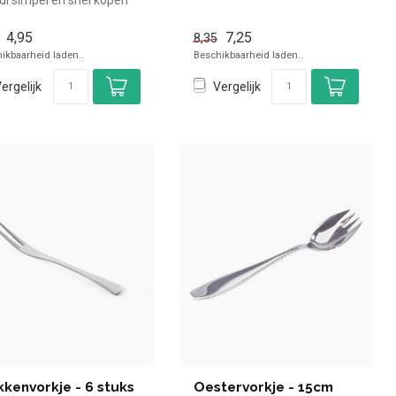
 in de horeca. Overzicht...
4,95
7,25
8,35
ikbaarheid laden..
Beschikbaarheid laden..
ergelijk
Vergelijk
kkenvorkje - 6 stuks
Oestervorkje - 15cm