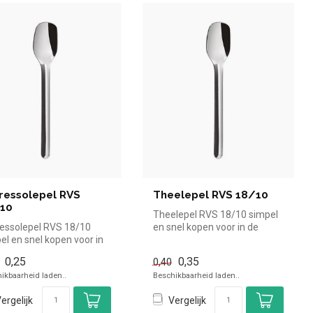
ressolepel RVS
Theelepel RVS 18/10
10
Theelepel RVS 18/10 simpel
essolepel RVS 18/10
en snel kopen voor in de
el en snel kopen voor in
horeca. Overzichtelijk bekij...
reca. Overzichtelijk b...
0,25
0,35
0,40
ikbaarheid laden..
Beschikbaarheid laden..
ergelijk
Vergelijk