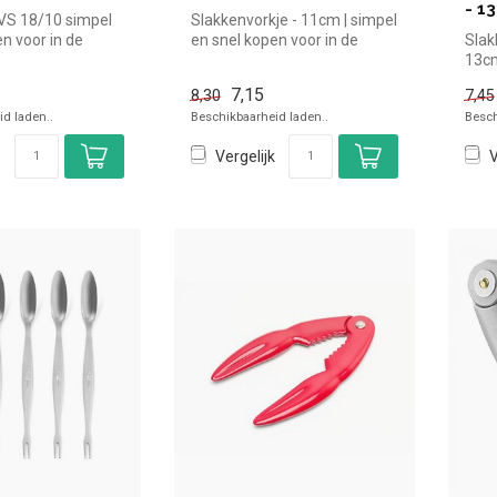
- 1
VS 18/10 simpel
Slakkenvorkje - 11cm | simpel
n voor in de
en snel kopen voor in de
Slak
ichtelijk bekijk...
horeca. Overzichtelijk be...
13cm
kope
7,15
8,30
7,45
d laden..
Beschikbaarheid laden..
Besch
Vergelijk
V