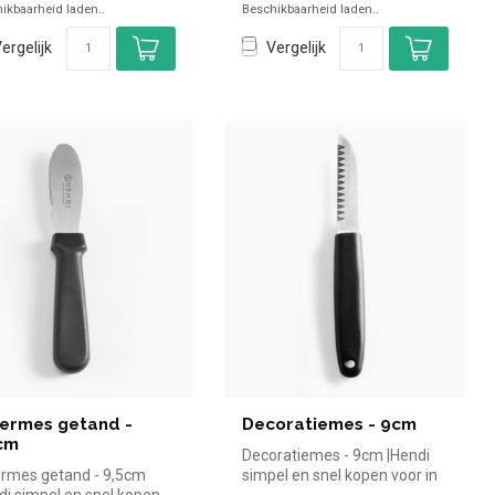
ikbaarheid laden..
Beschikbaarheid laden..
ergelijk
Vergelijk
ermes getand -
Decoratiemes - 9cm
cm
Decoratiemes - 9cm |Hendi
rmes getand - 9,5cm
simpel en snel kopen voor in
di simpel en snel kopen
de horeca. Overzichtelijk...