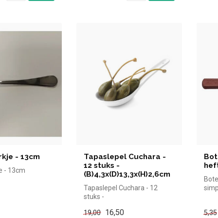
kje - 13cm
Tapaslepel Cuchara -
Bot
12 stuks -
hef
e - 13cm
(B)4,3x(D)13,3x(H)2,6cm
Bote
Tapaslepel Cuchara - 12
simp
stuks -
de h
(B)4,3x(D)13,3x(H)2,6cm
16,50
19,00
5,35