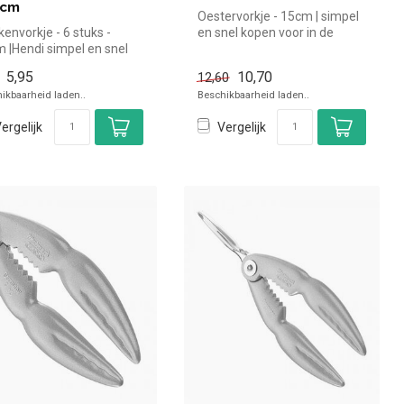
3cm
Oestervorkje - 15cm | simpel
kenvorkje - 6 stuks -
en snel kopen voor in de
 |Hendi simpel en snel
horeca. Overzichtelijk bek...
n voor in de horeca. Ov...
5,95
10,70
12,60
ikbaarheid laden..
Beschikbaarheid laden..
ergelijk
Vergelijk