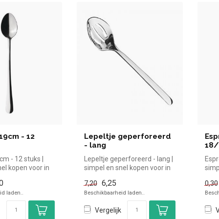
 19cm - 12
Lepeltje geperforeerd
Esp
- lang
18/
9cm - 12 stuks |
Lepeltje geperforeerd - lang |
Espr
el kopen voor in
simpel en snel kopen voor in
simp
verzichtel...
de horeca. Overzicht...
de ho
0
6,25
7,20
0,30
d laden..
Beschikbaarheid laden..
Besch
Vergelijk
V