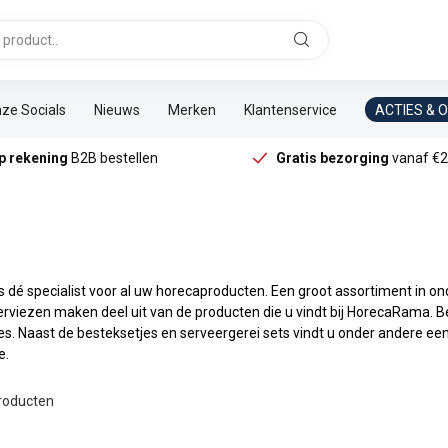
ze Socials
Nieuws
Merken
Klantenservice
ACTIES & 
p rekening
B2B bestellen
Gratis bezorging
vanaf €2
dé specialist voor al uw horecaproducten. Een groot assortiment in on
erviezen maken deel uit van de producten die u vindt bij HorecaRama. 
s. Naast de besteksetjes en serveergerei sets vindt u onder andere een
e.
roducten