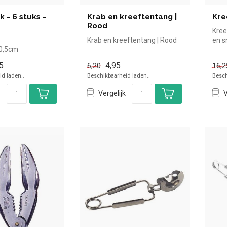
 - 6 stuks -
Krab en kreeftentang |
Kre
Rood
Kree
Krab en kreeftentang | Rood
en s
20,5cm
hore
voor de
5
4,95
6,20
16,2
chine
d laden..
Beschikbaarheid laden..
Besch
Vergelijk
V