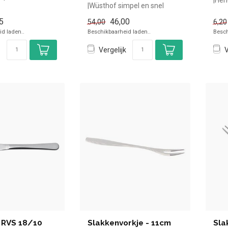
in de horeca.
|Wüsthof simpel en snel
voor
...
kopen voor in de horeca.
5
46,00
54,00
6,20
Overzi...
d laden..
Beschikbaarheid laden..
Besch
Vergelijk
V
 RVS 18/10
Slakkenvorkje - 11cm
Sla