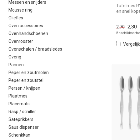
Messen en snijders
Tafelmes R
Mousse ring
en snel kope
horeca. Overz
Oliefles
Oven accessoires
2,30
2,70
Beschikbaarhei
Ovenhandschoenen
Ovenrooster
Vergelijk
Ovenschalen / braadsledes
Overig
Pannen
Peper en zoutmolen
Peper en zoutstel
Persen / knijpen
Plaatmes
Placemats
Rasp / schiller
Sateprikkers
Saus dispenser
Schenkkan