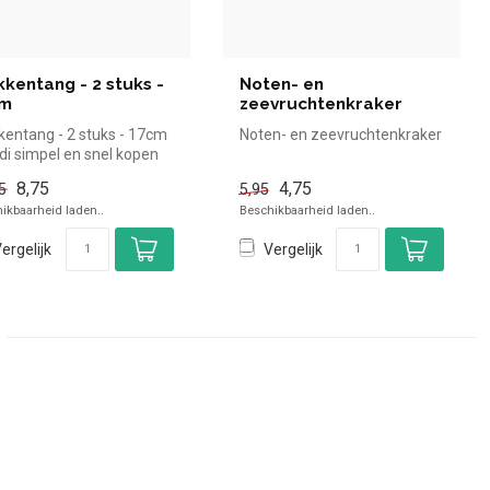
kkentang - 2 stuks -
Noten- en
cm
zeevruchtenkraker
kentang - 2 stuks - 17cm
Noten- en zeevruchtenkraker
di simpel en snel kopen
 in de horeca. Over...
8,75
4,75
5
5,95
ikbaarheid laden..
Beschikbaarheid laden..
ergelijk
Vergelijk