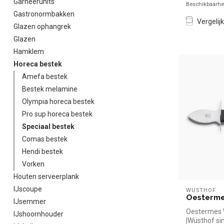
Garneerunits
Beschikbaarhei
Gastronormbakken
Vergelijk
Glazen ophangrek
Glazen
Hamklem
Horeca bestek
Amefa bestek
Bestek melamine
Olympia horeca bestek
Pro sup horeca bestek
Speciaal bestek
Comas bestek
Hendi bestek
Vorken
Houten serveerplank
IJscoupe
WÜSTHOF
Oesterme
IJsemmer
Oestermes 
IJshoornhouder
|Wüsthof si