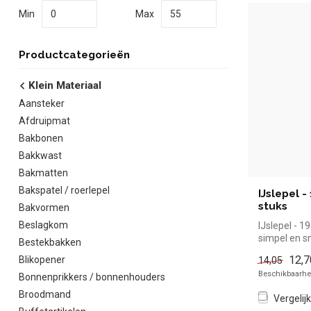
Min
Max
Productcategorieën
Klein Materiaal
Aansteker
Afdruipmat
Bakbonen
Bakkwast
Bakmatten
Bakspatel / roerlepel
IJslepel -
stuks
Bakvormen
Beslagkom
IJslepel - 1
simpel en sn
Bestekbakken
de horeca. O
12,7
Blikopener
14,05
Beschikbaarhei
Bonnenprikkers / bonnenhouders
Broodmand
Vergelijk