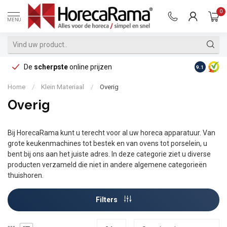
0
MENU
De
scherpste
online prijzen
Op reke
9.1
Home
/
Klein Materiaal
/
Overig
Overig
Bij HorecaRama kunt u terecht voor al uw horeca apparatuur. Van
grote keukenmachines tot bestek en van ovens tot porselein, u
bent bij ons aan het juiste adres. In deze categorie ziet u diverse
producten verzameld die niet in andere algemene categorieën
thuishoren.
Filters