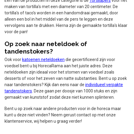
Eén van de producten in deze categorie is de
Tortillapers
voor het
maken van tortilla's met een diameter van 20 centimeter. De
tortilla's of taco's worden in een handomdraai gemaakt, door
alleen een bol in het middel van de pers te leggen en deze
vervolgens aan te drukken. Hierna zijn de gemaakte tortilla's klaar
voor de pan!
Op zoek naar neteldoek of
tandenstokers?
Ook voor
katoenen neteldoeken
die gecertificeerd zijn voor
voedsel bent u bij HorecaRama aan het juiste adres. Deze
neteldoeken zijn ideaal voor het stomen van voedsel zoals
desserts of voor het zeven van natte substanties. Bent u op zoek
naar tandenstokers? Kijk dan eens naar de
individueel verpakte
tandenstokers
. Deze gaan per doosje van 1000 stuks en zijn
gemaakt van kunststof zodat deze niet kunnen splinteren.
Bent u op zoek naar andere producten voor in de horeca maar
kunt u deze niet vinden? Neem gerust contact op met onze
klantenservice, wij helpen u graag verder!