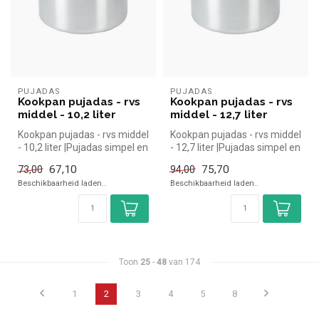
PUJADAS
PUJADAS
Kookpan pujadas - rvs
Kookpan pujadas - rvs
middel - 10,2 liter
middel - 12,7 liter
Kookpan pujadas - rvs middel
Kookpan pujadas - rvs middel
- 10,2 liter |Pujadas simpel en
- 12,7 liter |Pujadas simpel en
snel kopen voor in ...
snel kopen voor in ...
67,10
75,70
73,00
94,00
Beschikbaarheid laden..
Beschikbaarheid laden..
Toon
25
-
48
van 174
1
2
3
4
5
8