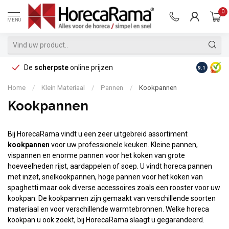
0
MENU
De
scherpste
online prijzen
Op reke
9.1
Home
/
Klein Materiaal
/
Pannen
/
Kookpannen
Kookpannen
Bij HorecaRama vindt u een zeer uitgebreid assortiment
kookpannen
voor uw professionele keuken. Kleine pannen,
vispannen en enorme pannen voor het koken van grote
hoeveelheden rijst, aardappelen of soep. U vindt horeca pannen
met inzet, snelkookpannen, hoge pannen voor het koken van
spaghetti maar ook diverse accessoires zoals een rooster voor uw
kookpan. De kookpannen zijn gemaakt van verschillende soorten
materiaal en voor verschillende warmtebronnen. Welke horeca
kookpan u ook zoekt, bij HorecaRama slaagt u gegarandeerd.