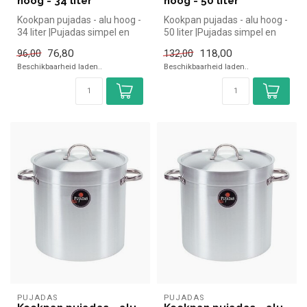
hoog - 34 liter
hoog - 50 liter
Kookpan pujadas - alu hoog -
Kookpan pujadas - alu hoog -
34 liter |Pujadas simpel en
50 liter |Pujadas simpel en
snel kopen voor in de h...
snel kopen voor in de h...
76,80
118,00
96,00
132,00
Beschikbaarheid laden..
Beschikbaarheid laden..
PUJADAS
PUJADAS