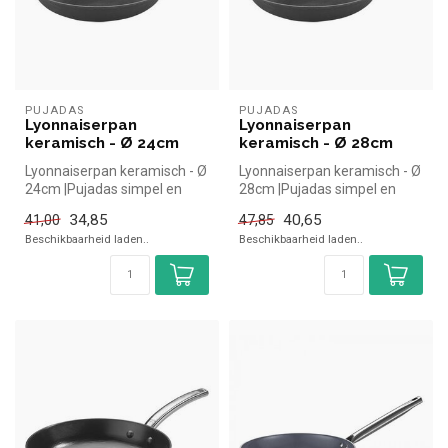
PUJADAS
PUJADAS
Lyonnaiserpan
Lyonnaiserpan
keramisch - Ø 24cm
keramisch - Ø 28cm
Lyonnaiserpan keramisch - Ø
Lyonnaiserpan keramisch - Ø
24cm |Pujadas simpel en
28cm |Pujadas simpel en
snel kopen voor in de
snel kopen voor in de
34,85
40,65
41,00
47,85
horeca...
horeca...
Beschikbaarheid laden..
Beschikbaarheid laden..