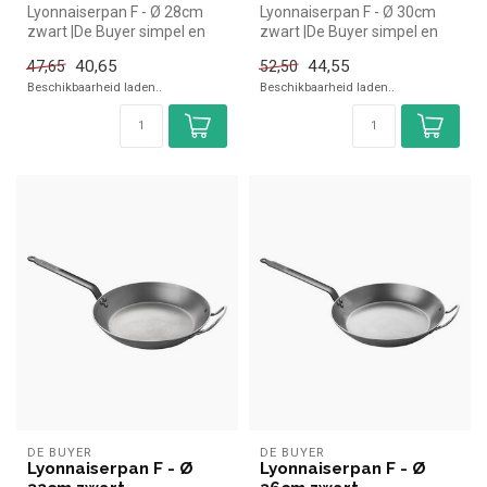
Lyonnaiserpan F - Ø 28cm
Lyonnaiserpan F - Ø 30cm
zwart |De Buyer simpel en
zwart |De Buyer simpel en
snel kopen voor in de
snel kopen voor in de
40,65
44,55
47,65
52,50
horeca....
horeca....
Beschikbaarheid laden..
Beschikbaarheid laden..
DE BUYER
DE BUYER
Lyonnaiserpan F - Ø
Lyonnaiserpan F - Ø