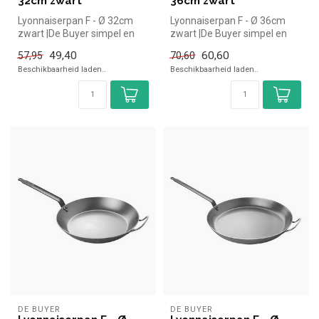
32cm zwart
36cm zwart
Lyonnaiserpan F - Ø 32cm
Lyonnaiserpan F - Ø 36cm
zwart |De Buyer simpel en
zwart |De Buyer simpel en
snel kopen voor in de
snel kopen voor in de
49,40
60,60
57,95
70,60
horeca....
horeca....
Beschikbaarheid laden..
Beschikbaarheid laden..
DE BUYER
DE BUYER