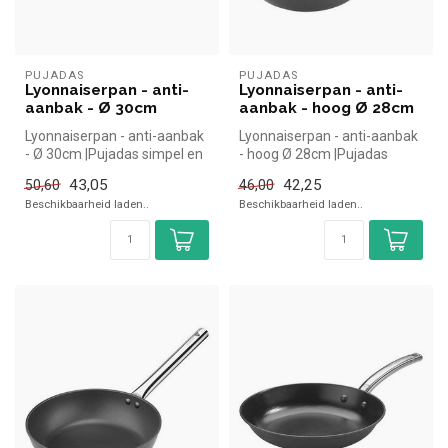
PUJADAS
PUJADAS
Lyonnaiserpan - anti-
Lyonnaiserpan - anti-
aanbak - Ø 30cm
aanbak - hoog Ø 28cm
Lyonnaiserpan - anti-aanbak
Lyonnaiserpan - anti-aanbak
- Ø 30cm |Pujadas simpel en
- hoog Ø 28cm |Pujadas
snel kopen voor in de ho...
simpel en snel kopen voor in
43,05
42,25
50,60
46,00
...
Beschikbaarheid laden..
Beschikbaarheid laden..