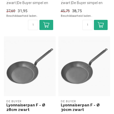
zwart |De Buyer simpel en
zwart |De Buyer simpel en
snel kopen voor in de
snel kopen voor in de
31,95
38,75
37,60
45,75
horeca....
horeca....
Beschikbaarheid laden..
Beschikbaarheid laden..
DE BUYER
DE BUYER
Lyonnaiserpan F - Ø
Lyonnaiserpan F - Ø
28cm zwart
30cm zwart