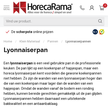
0
MENU
De
scherpste
online prijzen
Op reke
9.1
Home
/
Klein Materiaal
/
Pannen
/
Lyonnaiserpannen
Lyonnaiserpan
Een
lyonnaiserpan
is een veel gebruikte pan in de professionele
keuken. De pan lijkt op een koekenpan of hapjespan, maar een
horeca lyonnaiserpan kent voordelen die gewone koekenpannen
niet hebben. Zo zijn de wanden van een lyonnaiserpan hoger dan
die van een koekenpan maar lager dan de wanden van een
hapjespan. Omdat de wanden vanaf de bodem een ronding
hebben, kunnen bereide gerechten gemakkelijk uit de pan glijden.
Lyonnaiserpannen hebben daarnaast een uitstekende
bakkwaliteit en een antiaanbaklaag.