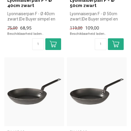
Lyonnaiserpan F - Ø
Lyonnaiserpan F - Ø
40cm zwart
50cm zwart
Lyonnaiserpan F - Ø 40cm
Lyonnaiserpan F - Ø 50cm
zwart |De Buyer simpel en
zwart |De Buyer simpel en
snel kopen voor in de
snel kopen voor in de
68,95
109,00
75,00
119,00
horeca....
horeca....
Beschikbaarheid laden..
Beschikbaarheid laden..