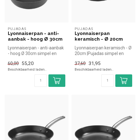
PUJADAS
PUJADAS
Lyonnaiserpan - anti-
Lyonnaiserpan
aanbak - hoog Ø 30cm
keramisch - Ø 20cm
Lyonnaiserpan - anti-aanbak
Lyonnaiserpan keramisch - Ø
- hoog Ø 30cm simpel en
20cm |Pujadas simpel en
snel kopen voor in de
snel kopen voor in de
55,20
31,95
60,00
37,60
horeca...
horeca...
Beschikbaarheid laden..
Beschikbaarheid laden..