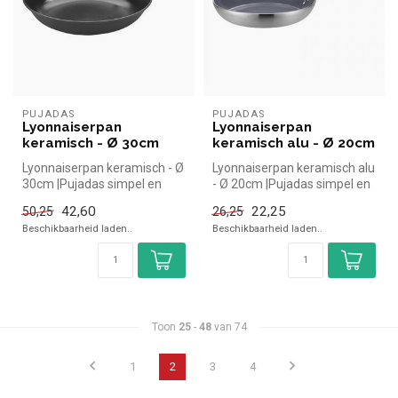
PUJADAS
PUJADAS
Lyonnaiserpan
Lyonnaiserpan
keramisch - Ø 30cm
keramisch alu - Ø 20cm
Lyonnaiserpan keramisch - Ø
Lyonnaiserpan keramisch alu
30cm |Pujadas simpel en
- Ø 20cm |Pujadas simpel en
snel kopen voor in de
snel kopen voor in de ho...
42,60
22,25
50,25
26,25
horeca...
Beschikbaarheid laden..
Beschikbaarheid laden..
Toon
25
-
48
van 74
1
2
3
4