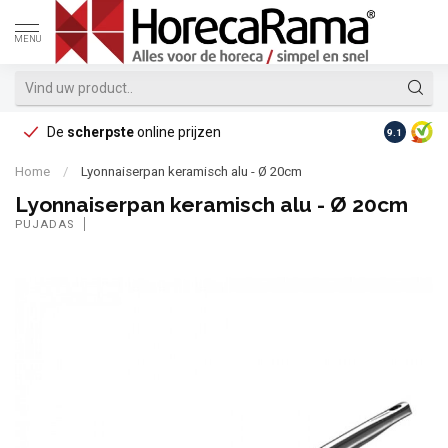
MENU
De
scherpste
online prijzen
Op reke
9.1
Home
/
Lyonnaiserpan keramisch alu - Ø 20cm
Lyonnaiserpan keramisch alu - Ø 20cm
PUJADAS