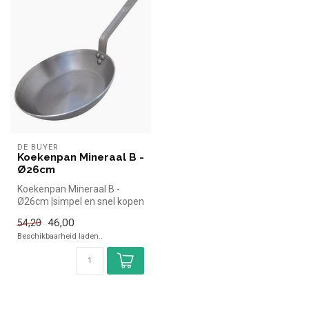
DE BUYER
Koekenpan Mineraal B -
Ø26cm
Koekenpan Mineraal B -
Ø26cm |simpel en snel kopen
voor in de horeca.
46,00
54,20
Overzichte...
Beschikbaarheid laden..