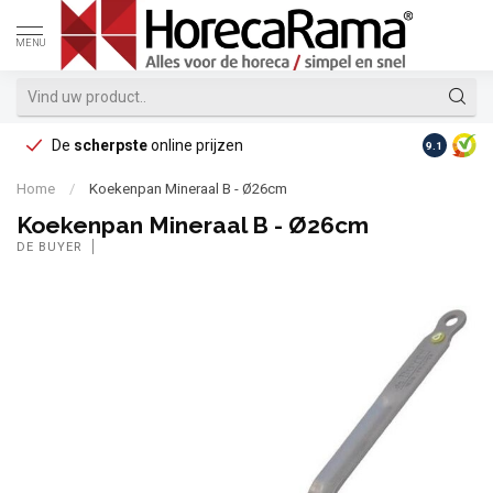
MENU
De
scherpste
online prijzen
Op reke
9.1
Home
/
Koekenpan Mineraal B - Ø26cm
Koekenpan Mineraal B - Ø26cm
DE BUYER