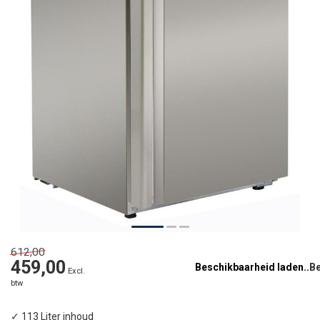
612,00
459,00
Beschikbaarheid laden..
Excl.
btw
✓ 113 Liter inhoud