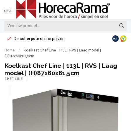
MENU
De
scherpste
online prijzen
Op reke
9.1
Home
/
Koelkast Chef Line | 113L | RVS | Laag model |
(H)87x60x61,5cm
Koelkast Chef Line | 113L | RVS | Laag
model | (H)87x60x61,5cm
CHEF LINE