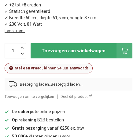
✓ +2 tot +8 graden
✓ Statisch geventileerd
✓ Breedte 60 cm, diepte 61,5 cm, hoogte 87 cm
✓ 230 Volt, 81 Watt
Lees meer
.
Toevoegen aan winkelwagen
Stel een vraag, binnen 24 uur antwoord!
Bezorging laden..
Toevoegen om te vergelijken
Deel dit product
De
scherpste
online prijzen
Op rekening
B2B bestellen
Gratis bezorging
vanaf €250 ex. btw
50.000+
Klanten gingen u voor