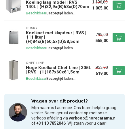
1.106,00
Koeling laag model | RVS |
140L | (H)82,9x(B)68x(D)70cm
1.005,00
Beschikbaar
HUSKY
Koelkast met klapdeur | RVS |
799,00
111 liter |
555,00
(H)84x(B)60,5x(D)58,5cm
Beschikbaar
CHEF LINE
953,00
Hoge Koelkast Chef Line | 305L
| RVS | (H)187x60x61,5cm
619,00
Beschikbaar
Vragen over dit product?
Mijn naam is Laurence. Ons team helpt u graag
verder. Neem gerust contact op met onze
verkoop afdeling via
verkoop@horecarama.nl
of
+31 10 7852046
. Wij staan voor u klaar!