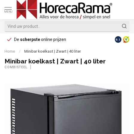
MENU
De
scherpste
online prijzen
Op reke
9.1
Home
/
Minibar koelkast | Zwart | 40 liter
Minibar koelkast | Zwart | 40 liter
COMBISTEEL