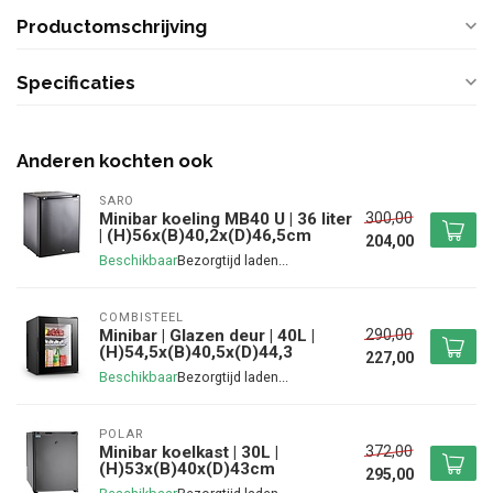
Productomschrijving
Specificaties
Anderen kochten ook
SARO
300,00
Minibar koeling MB40 U | 36 liter
| (H)56x(B)40,2x(D)46,5cm
204,00
Beschikbaar
COMBISTEEL
290,00
Minibar | Glazen deur | 40L |
(H)54,5x(B)40,5x(D)44,3
227,00
Beschikbaar
POLAR
372,00
Minibar koelkast | 30L |
(H)53x(B)40x(D)43cm
295,00