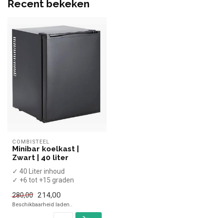
Recent bekeken
COMBISTEEL
Minibar koelkast |
Zwart | 40 liter
✓ 40 Liter inhoud
✓ +6 tot +15 graden
✓ Statisch
214,00
280,00
✓ Breedte 40,5 cm, diepte
Beschikbaarheid laden..
44...