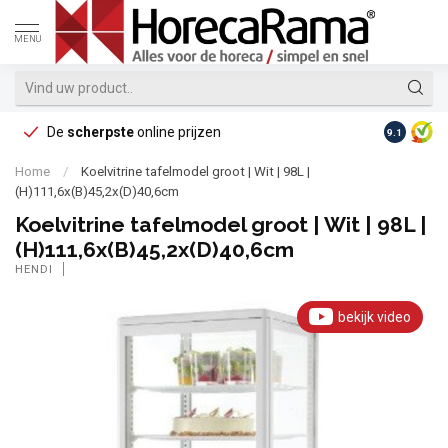
MENU
De
scherpste
online prijzen
Op reke
9.1
Home
/
Koelvitrine tafelmodel groot | Wit | 98L |
(H)111,6x(B)45,2x(D)40,6cm
Koelvitrine tafelmodel groot | Wit | 98L |
(H)111,6x(B)45,2x(D)40,6cm
HENDI
bekijk video