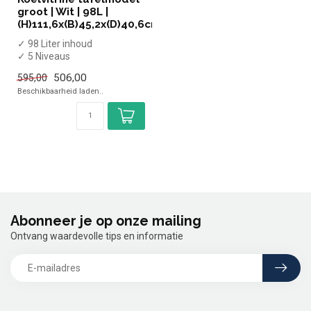
groot | Wit | 98L |
(H)111,6x(B)45,2x(D)40,6cm
✓ 98 Liter inhoud
✓ 5 Niveaus
✓ Geventileerd
506,00
595,00
✓ 0 tot +12 graden
Beschikbaarheid laden..
✓ Breedte 45...
Abonneer je op onze mailing
Ontvang waardevolle tips en informatie