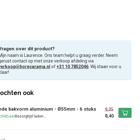
Vragen over dit product?
Mijn naam is Laurence. Ons team helpt u graag verder. Neem
gerust contact op met onze verkoop afdeling via
verkoop@horecarama.nl
of
+31 10 7852046
. Wij staan voor u
klaar!
ochten ook
nde bakvorm aluminium - Ø55mm - 6 stuks
9,35
8,40
chikbaar