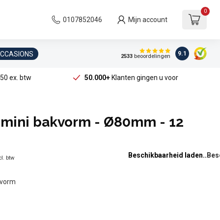
0
0107852046
Mijn account
OCCASIONS
9.1
2533
beoordelingen
50 ex. btw
50.000+
Klanten gingen u voor
 mini bakvorm - Ø80mm - 12
Beschikbaarheid laden..
l. btw
kvorm