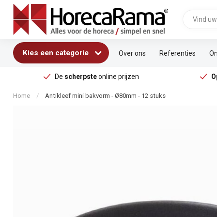
Kies een categorie
Over ons
Referenties
On
De
scherpste
online prijzen
O
Home
/
Antikleef mini bakvorm - Ø80mm - 12 stuks