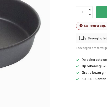
Stel een vraag,
Bezorging lad
Toevoegen om te verge
De
scherpste
onl
Op rekening
B2B
Gratis bezorgi
50.000+
Klanten 