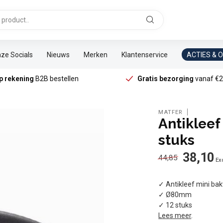
ze Socials
Nieuws
Merken
Klantenservice
ACTIES & 
p rekening
B2B bestellen
Gratis bezorging
vanaf €2
MATFER
Antikleef
stuks
38,10
44,85
Exc
✓ Antikleef mini ba
✓ Ø80mm
✓ 12 stuks
Lees meer
.