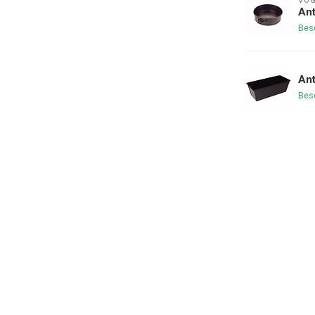
VO
Ant
Bes
An
Bes