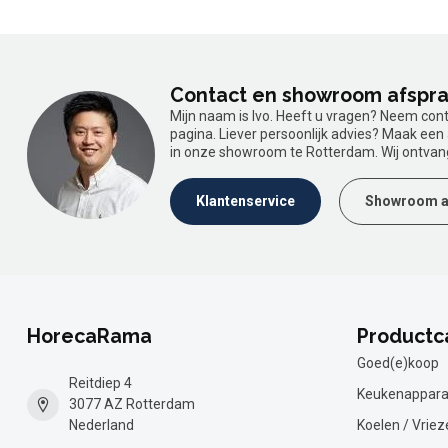
Contact en showroom afspr
Mijn naam is Ivo. Heeft u vragen? Neem con
pagina. Liever persoonlijk advies? Maak ee
in onze showroom te Rotterdam. Wij ontvan
Klantenservice
Showroom a
HorecaRama
Productc
Goed(e)koop
Reitdiep 4
Keukenappara
3077 AZ Rotterdam
Nederland
Koelen / Vriez