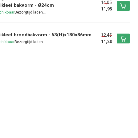
GUE
14,05
ikleef bakvorm - Ø24cm
11,95
chikbaar
tikleef broodbakvorm - 63(H)x180x86mm
12,45
11,20
chikbaar