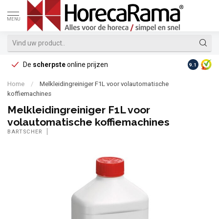
MENU
De
scherpste
online prijzen
Op reke
9.1
Home
/
Melkleidingreiniger F1L voor volautomatische
koffiemachines
Melkleidingreiniger F1L voor
volautomatische koffiemachines
BARTSCHER