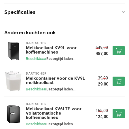
Specificaties
Anderen kochten ook
BARTSCHER
649,00
Melkkoelkast KV9L voor
koffiemachines
487,00
Beschikbaar
BARTSCHER
39,00
Melkcontainer voor de KV9L
melkkoelkast
29,00
Beschikbaar
BARTSCHER
Melkkoelkast KV6LTE voor
165,00
volautomatische
124,00
koffiemachines
Beschikbaar