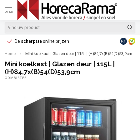
MENU
De
scherpste
online prijzen
Op reke
9.1
Home
/
Mini koelkast | Glazen deur | 115L | (H)84,7x(B)54(D)53,9cm
Mini koelkast | Glazen deur | 115L |
(H)84,7x(B)54(D)53,9cm
COMBISTEEL