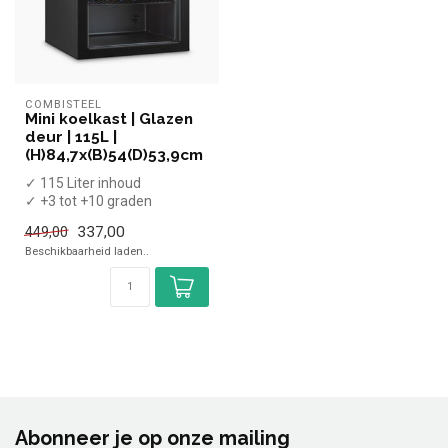
COMBISTEEL
Mini koelkast | Glazen
deur | 115L |
(H)84,7x(B)54(D)53,9cm
✓ 115 Liter inhoud
✓ +3 tot +10 graden
✓ Statisch
337,00
449,00
✓ Breedte 54 cm, diepte
Beschikbaarheid laden..
53,...
Abonneer je op onze mailing