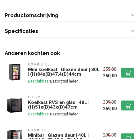
Productomschrijving
Specificaties
Anderen kochten ook
COMBISTEEL
355,00
Mini koelkast | Glazen deur | 80L
| (H)84x(B)47,4(D)44cm
260,00
Beschikbaar
HUSKY
339,00
Koelkast RVS en glas | 48L |
(H)51x(B)43x(D)47cm
269,00
Beschikbaar
COMBISTEEL
290,00
Minibar | Glazen deur | 40L |