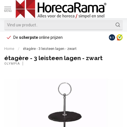
MENU
De
scherpste
online prijzen
Op reke
9.1
Home
/
étagère - 3 leisteen lagen - zwart
étagère - 3 leisteen lagen - zwart
OLYMPIA