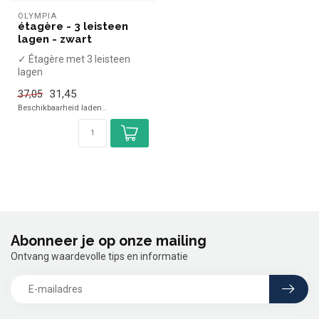
OLYMPIA
étagère - 3 leisteen
lagen - zwart
✓ Étagère met 3 leisteen
lagen
✓ Ø12cm, Ø22cm en Ø30cm
31,45
37,05
✓ Hoogte 34,5cm
Beschikbaarheid laden..
Abonneer je op onze mailing
Ontvang waardevolle tips en informatie