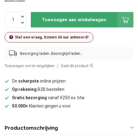
Toevoegen aan winkelwagen
Stel een vraag, binnen 24 uur antwoord!
Bezorging laden..
Toevoegen om te vergelijken
Deel dit product
De
scherpste
online prijzen
Op rekening
B2B bestellen
Gratis bezorging
vanaf €250 ex. btw
50.000+
Klanten gingen u voor
Productomschrijving