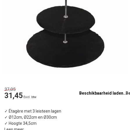
37,05
Beschikbaarheid laden..
31,45
Excl. btw
✓ Étagère met 3 leisteen lagen
✓ Ø12cm, Ø22cm en Ø30cm
✓ Hoogte 34,5cm
Lees meer
.