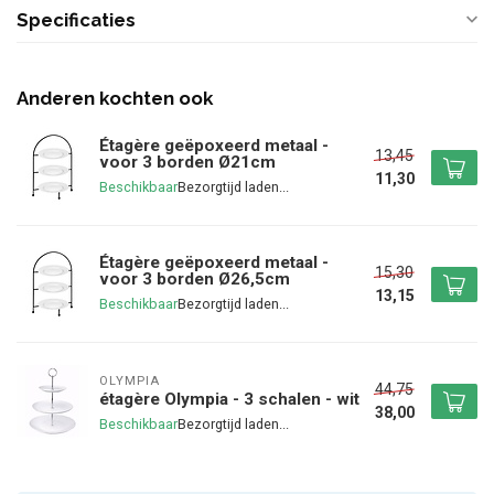
Specificaties
Anderen kochten ook
Étagère geëpoxeerd metaal -
13,45
voor 3 borden Ø21cm
11,30
Beschikbaar
Étagère geëpoxeerd metaal -
15,30
voor 3 borden Ø26,5cm
13,15
Beschikbaar
OLYMPIA
44,75
étagère Olympia - 3 schalen - wit
38,00
Beschikbaar