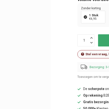
Zonder korting
1 Stuk
€6,95
Stel een vraag,
Bezorging: 3-
Toevoegen om te verge
De
scherpste
onl
Op rekening
B2B
Gratis bezorgi
50.000+
Klanten 