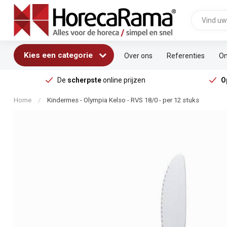
Kies een categorie
Over ons
Referenties
On
De
scherpste
online prijzen
O
Home
/
Kindermes - Olympia Kelso - RVS 18/0 - per 12 stuks