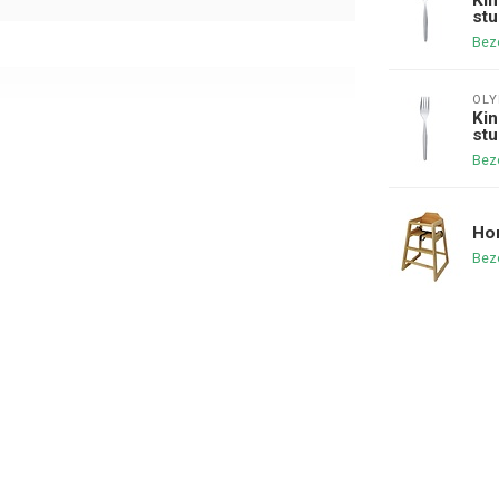
stu
Bezo
OLY
Kin
stu
Bezo
Hor
Bezo