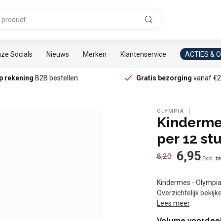
ze Socials
Nieuws
Merken
Klantenservice
ACTIES & 
p rekening
B2B bestellen
Gratis bezorging
vanaf €2
OLYMPIA
Kindermes
per 12 st
6,95
8,20
Excl. b
Kindermes - Olympia 
Overzichtelijk bekij
Lees meer
.
Volume voordee