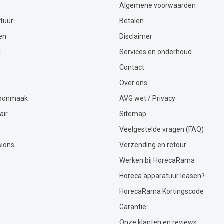
Algemene voorwaarden
tuur
Betalen
en
Disclaimer
l
Services en onderhoud
Contact
Over ons
hoonmaak
AVG wet / Privacy
air
Sitemap
Veelgestelde vragen (FAQ)
sions
Verzending en retour
Werken bij HorecaRama
Horeca apparatuur leasen?
HorecaRama Kortingscode
Garantie
Onze klanten en reviews