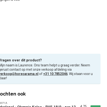
Vragen over dit product?
Mijn naam is Laurence. Ons team helpt u graag verder. Neem
gerust contact op met onze verkoop afdeling via
verkoop@horecarama.nl
of
+31 10 7852046
. Wij staan voor u
klaar!
ochten ook
MPIA
4,75
derlepel - Olympia Kelso - RVS 18/0 - per 12