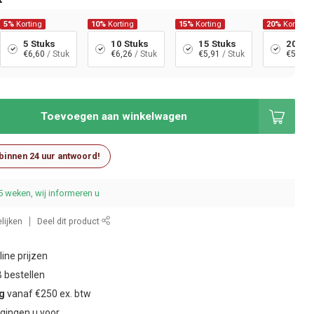
5%
Korting
10%
Korting
15%
Korting
20%
Korting
5 Stuks
10 Stuks
15 Stuks
20 St
€6,60
/ Stuk
€6,26
/ Stuk
€5,91
/ Stuk
€5,56
/
Toevoegen aan winkelwagen
 binnen 24 uur antwoord!
5 weken, wij informeren u
lijken
Deel dit product
ine prijzen
 bestellen
ng
vanaf €250 ex. btw
gingen u voor