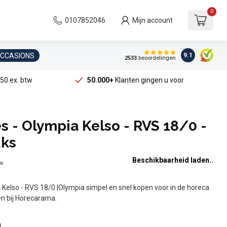
0
0107852046
Mijn account
OCCASIONS
9.1
2533
beoordelingen
50 ex. btw
50.000+
Klanten gingen u voor
 - Olympia Kelso - RVS 18/0 -
uks
Beschikbaarheid laden..
tw
Kelso - RVS 18/0 |Olympia simpel en snel kopen voor in de horeca.
ken bij Horecarama.
l