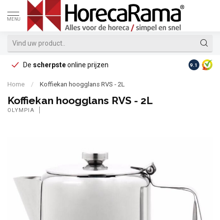
MENU
De
scherpste
online prijzen
Op reke
9.1
Home
/
Koffiekan hoogglans RVS - 2L
Koffiekan hoogglans RVS - 2L
OLYMPIA