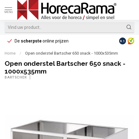
MENU
De
scherpste
online prijzen
Op reke
9.1
Home
/
Open onderstel Bartscher 650 snack - 1000x535mm
Open onderstel Bartscher 650 snack -
1000x535mm
BARTSCHER