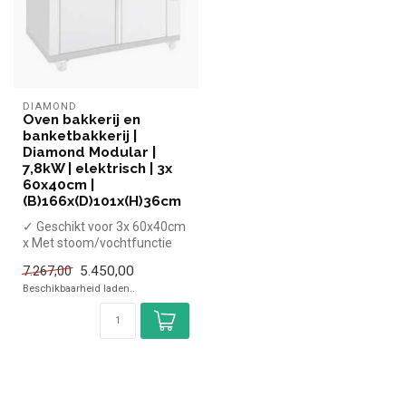
DIAMOND
Oven bakkerij en
banketbakkerij |
Diamond Modular |
7,8kW | elektrisch | 3x
60x40cm |
(B)166x(D)101x(H)36cm
✓ Geschikt voor 3x 60x40cm
x Met stoom/vochtfunctie
✓ 7,8 kW
5.450,00
7.267,00
✓ 400 Volt
Beschikbaarheid laden..