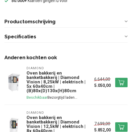
50.000+
Klanten gingen u voor
Productomschrijving
Specificaties
Anderen kochten ook
DIAMOND
Oven bakkerij en
banketbakkerij | Diamond
6.644,00
Vision | 8,25kW | elektrisch |
5.050,00
5x 60x40cm |
(B)80x(D)130x(H)80cm
Beschikbaar
DIAMOND
Oven bakkerij en
banketbakkerij | Diamond
7.699,00
Vision | 12,5kW | elektrisch |
5.852,00
8x 60x40cm |