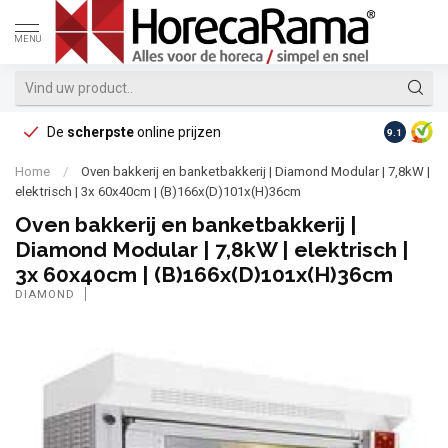
MENU
De
scherpste
online prijzen
Op reke
9.1
Home
/
Oven bakkerij en banketbakkerij | Diamond Modular | 7,8kW |
elektrisch | 3x 60x40cm | (B)166x(D)101x(H)36cm
Oven bakkerij en banketbakkerij |
Diamond Modular | 7,8kW | elektrisch |
3x 60x40cm | (B)166x(D)101x(H)36cm
DIAMOND