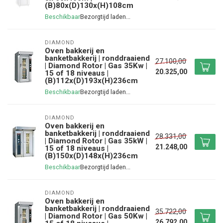
(B)80x(D)130x(H)108cm
Beschikbaar
DIAMOND
Oven bakkerij en
banketbakkerij | ronddraaiend
27.100,00
| Diamond Rotor | Gas 35Kw |
20.325,00
15 of 18 niveaus |
(B)112x(D)193x(H)236cm
Beschikbaar
DIAMOND
Oven bakkerij en
banketbakkerij | ronddraaiend
28.331,00
| Diamond Rotor | Gas 35kW |
21.248,00
15 of 18 niveaus |
(B)150x(D)148x(H)236cm
Beschikbaar
DIAMOND
Oven bakkerij en
banketbakkerij | ronddraaiend
35.722,00
| Diamond Rotor | Gas 50Kw |
26.792,00