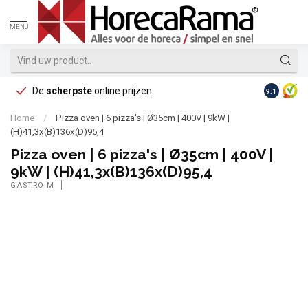
MENU
De
scherpste
online prijzen
Op reke
9.1
Home
/
Pizza oven | 6 pizza's | Ø35cm | 400V | 9kW |
(H)41,3x(B)136x(D)95,4
Pizza oven | 6 pizza's | Ø35cm | 400V |
9kW | (H)41,3x(B)136x(D)95,4
GASTRO M