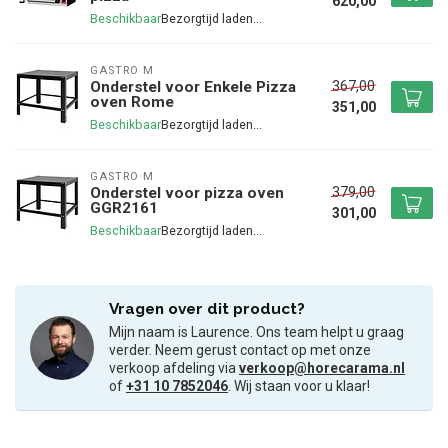
620,00
Beschikbaar
GASTRO M
367,00
Onderstel voor Enkele Pizza
oven Rome
351,00
Beschikbaar
GASTRO M
379,00
Onderstel voor pizza oven
GGR2161
301,00
Beschikbaar
Vragen over dit product?
Mijn naam is Laurence. Ons team helpt u graag
verder. Neem gerust contact op met onze
verkoop afdeling via
verkoop@horecarama.nl
of
+31 10 7852046
. Wij staan voor u klaar!