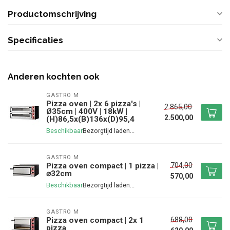
Productomschrijving
Specificaties
Anderen kochten ook
GASTRO M
Pizza oven | 2x 6 pizza's |
2.865,00
Ø35cm | 400V | 18kW |
2.500,00
(H)86,5x(B)136x(D)95,4
Beschikbaar
GASTRO M
704,00
Pizza oven compact | 1 pizza |
⌀32cm
570,00
Beschikbaar
GASTRO M
688,00
Pizza oven compact | 2x 1
pizza