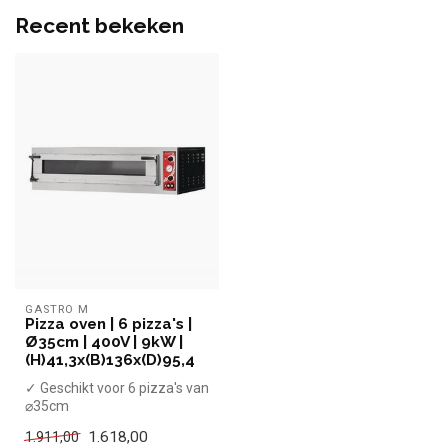
Recent bekeken
GASTRO M
Pizza oven | 6 pizza's |
Ø35cm | 400V | 9kW |
(H)41,3x(B)136x(D)95,4
✓ Geschikt voor 6 pizza's van
⌀35cm
✓ 9 kW
1.618,00
1.911,00
✓ 400 Volt