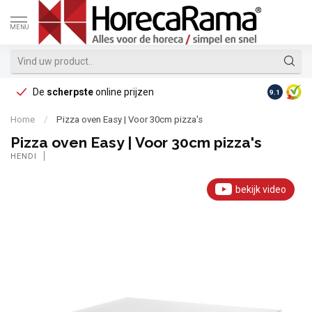
MENU
De
scherpste
online prijzen
Op reke
9.1
Home
/
Pizza oven Easy | Voor 30cm pizza's
Pizza oven Easy | Voor 30cm pizza's
HENDI
bekijk video