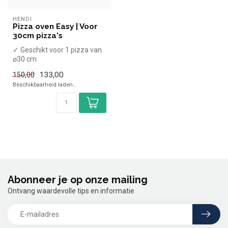
HENDI
Pizza oven Easy | Voor
30cm pizza's
✓ Geschikt voor 1 pizza van
⌀30 cm
✓ 1,45 kW
133,00
150,00
✓ 230 Volt
Beschikbaarheid laden..
Abonneer je op onze mailing
Ontvang waardevolle tips en informatie