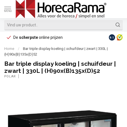
MENU
De
scherpste
online prijzen
Op reke
9.1
Home
/
Bar triple display koeling | schuifdeur | zwart | 330L |
(H)90x(B)135x(D)52
Bar triple display koeling | schuifdeur |
zwart | 330L | (H)90x(B)135x(D)52
POLAR