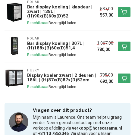
POLAR
Bar display koeling | klapdeur |
587,00
zwart | 138L |
557,00
(H)90x(B)60x(D)52
Beschikbaar
POLAR
1.067,00
Bar display koeling | 307L |
(H)188x(B)60x(D)51,4
780,00
Beschikbaar
HUSKY
795,00
Display koeler zwart | 2 deuren |
186L | (H)87x(B)87x(D)52cm
692,00
Beschikbaar
Vragen over dit product?
Mijn naam is Laurence. Ons team helpt u graag
verder. Neem gerust contact op met onze
verkoop afdeling via
verkoop@horecarama.nl
of
+31 10 7852046
. Wij staan voor u klaar!