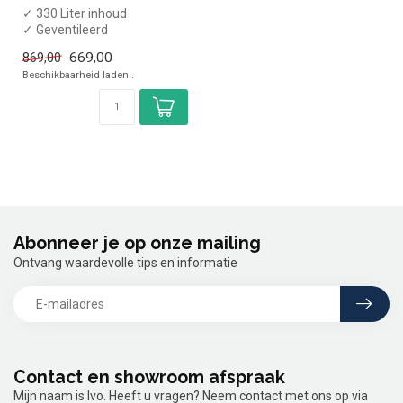
✓ 330 Liter inhoud
✓ Geventileerd
✓ 3 Glazen deuren
669,00
869,00
✓ 1350 x 520 x 900 mm
Beschikbaarheid laden..
✓ ...
Abonneer je op onze mailing
Ontvang waardevolle tips en informatie
Contact en showroom afspraak
Mijn naam is Ivo. Heeft u vragen? Neem contact met ons op via