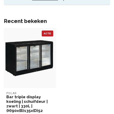
Recent bekeken
ACTIE
POLAR
Bar triple display
koeling | schuifdeur |
zwart | 330L |
(H)90x(B)135x(D)52