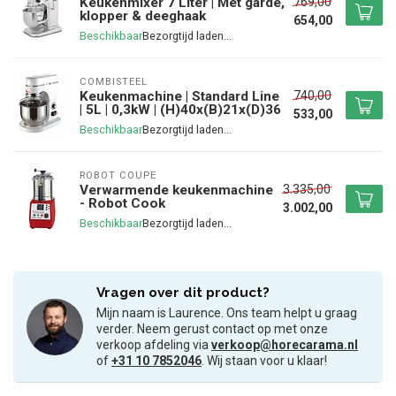
769,00
Keukenmixer 7 Liter | Met garde,
klopper & deeghaak
654,00
Beschikbaar
COMBISTEEL
740,00
Keukenmachine | Standard Line
| 5L | 0,3kW | (H)40x(B)21x(D)36
533,00
Beschikbaar
ROBOT COUPE
3.335,00
Verwarmende keukenmachine
- Robot Cook
3.002,00
Beschikbaar
Vragen over dit product?
Mijn naam is Laurence. Ons team helpt u graag
verder. Neem gerust contact op met onze
verkoop afdeling via
verkoop@horecarama.nl
of
+31 10 7852046
. Wij staan voor u klaar!