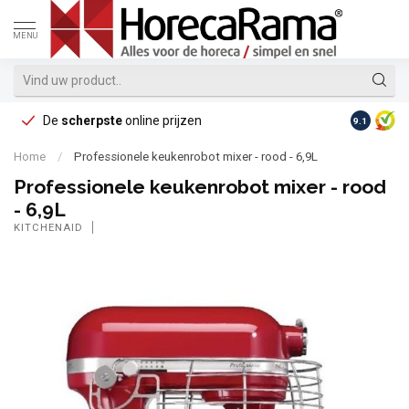
MENU
De
scherpste
online prijzen
Op reke
9.1
Home
/
Professionele keukenrobot mixer - rood - 6,9L
Professionele keukenrobot mixer - rood
- 6,9L
KITCHENAID