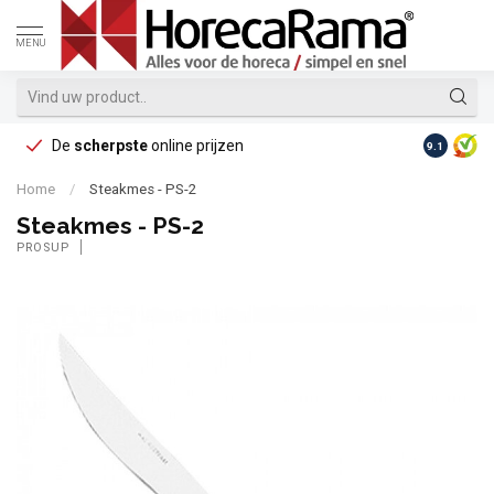
MENU
De
scherpste
online prijzen
Op reke
9.1
Home
/
Steakmes - PS-2
Steakmes - PS-2
PROSUP