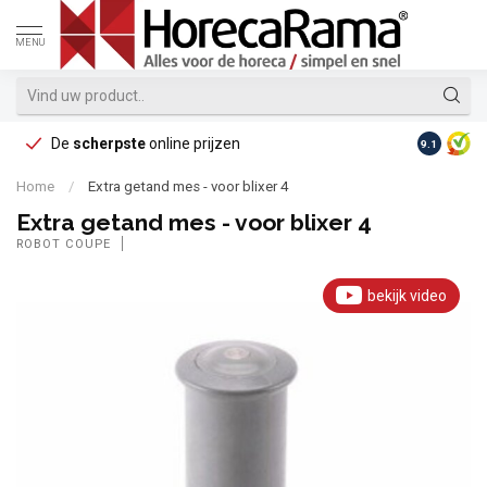
MENU
De
scherpste
online prijzen
Op reke
9.1
Home
/
Extra getand mes - voor blixer 4
Extra getand mes - voor blixer 4
ROBOT COUPE
bekijk video