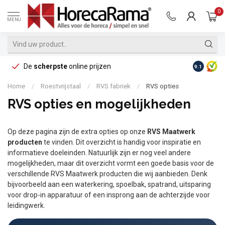
0
MENU
De
scherpste
online prijzen
Op reke
9.1
Home
/
Roestvrijstaal
/
RVS fabriek
/
RVS opties
RVS opties en mogelijkheden
Op deze pagina zijn de extra opties op onze
RVS Maatwerk
producten
te vinden. Dit overzicht is handig voor inspiratie en
informatieve doeleinden. Natuurlijk zijn er nog veel andere
mogelijkheden, maar dit overzicht vormt een goede basis voor de
verschillende RVS Maatwerk producten die wij aanbieden. Denk
bijvoorbeeld aan een waterkering, spoelbak, spatrand, uitsparing
voor drop-in apparatuur of een insprong aan de achterzijde voor
leidingwerk.