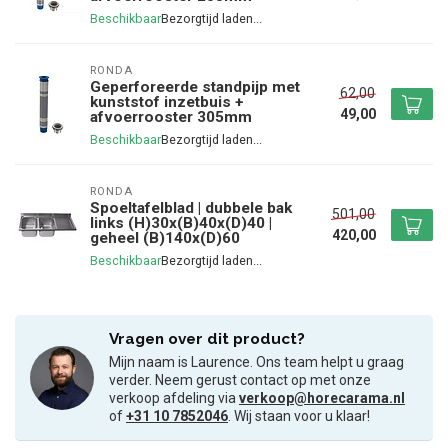
Beschikbaar
RONDA
Geperforeerde standpijp met
62,00
kunststof inzetbuis +
49,00
afvoerrooster 305mm
Beschikbaar
RONDA
Spoeltafelblad | dubbele bak
501,00
links (H)30x(B)40x(D)40 |
420,00
geheel (B)140x(D)60
Beschikbaar
Vragen over dit product?
Mijn naam is Laurence. Ons team helpt u graag
verder. Neem gerust contact op met onze
verkoop afdeling via
verkoop@horecarama.nl
of
+31 10 7852046
. Wij staan voor u klaar!