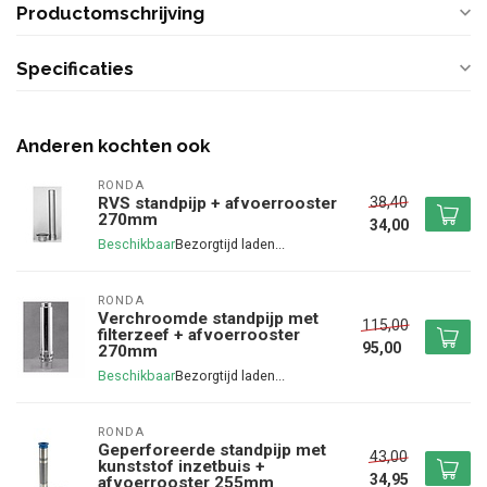
Productomschrijving
Specificaties
Anderen kochten ook
RONDA
38,40
RVS standpijp + afvoerrooster
270mm
34,00
Beschikbaar
RONDA
Verchroomde standpijp met
115,00
filterzeef + afvoerrooster
95,00
270mm
Beschikbaar
RONDA
Geperforeerde standpijp met
43,00
kunststof inzetbuis +
34,95
afvoerrooster 255mm