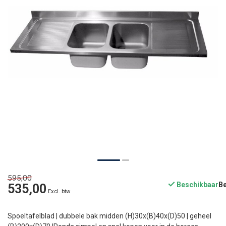
595,00
Beschikbaar
535,00
Excl. btw
Spoeltafelblad | dubbele bak midden (H)30x(B)40x(D)50 | geheel