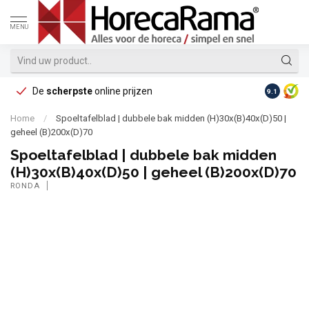
MENU
De
scherpste
online prijzen
Op reke
9.1
Home
/
Spoeltafelblad | dubbele bak midden (H)30x(B)40x(D)50 |
geheel (B)200x(D)70
Spoeltafelblad | dubbele bak midden
(H)30x(B)40x(D)50 | geheel (B)200x(D)70
RONDA