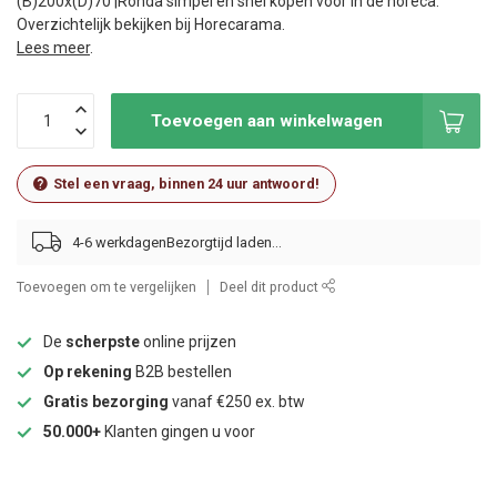
(B)200x(D)70 |Ronda simpel en snel kopen voor in de horeca.
Overzichtelijk bekijken bij Horecarama.
Lees meer
.
Toevoegen aan winkelwagen
Stel een vraag, binnen 24 uur antwoord!
4-6 werkdagen
Toevoegen om te vergelijken
Deel dit product
De
scherpste
online prijzen
Op rekening
B2B bestellen
Gratis bezorging
vanaf €250 ex. btw
50.000+
Klanten gingen u voor