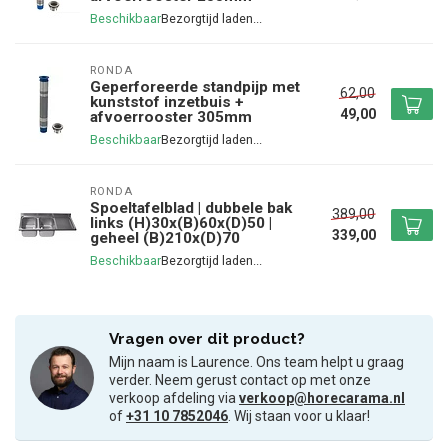
Beschikbaar
RONDA
Geperforeerde standpijp met
62,00
kunststof inzetbuis +
49,00
afvoerrooster 305mm
Beschikbaar
RONDA
Spoeltafelblad | dubbele bak
389,00
links (H)30x(B)60x(D)50 |
339,00
geheel (B)210x(D)70
Beschikbaar
Vragen over dit product?
Mijn naam is Laurence. Ons team helpt u graag
verder. Neem gerust contact op met onze
verkoop afdeling via
verkoop@horecarama.nl
of
+31 10 7852046
. Wij staan voor u klaar!