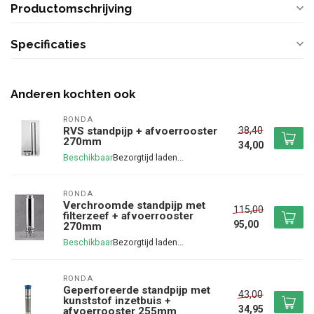
Productomschrijving
Specificaties
Anderen kochten ook
RONDA
38,40
RVS standpijp + afvoerrooster
270mm
34,00
Beschikbaar
RONDA
Verchroomde standpijp met
115,00
filterzeef + afvoerrooster
95,00
270mm
Beschikbaar
RONDA
Geperforeerde standpijp met
43,00
kunststof inzetbuis +
34,95
afvoerrooster 255mm