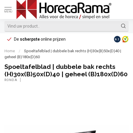
MENU
De
scherpste
online prijzen
Op reke
9.1
Home
/
Spoeltafelblad | dubbele bak rechts (H)30x(B)50x(D)40 |
geheel (B)180x(D)60
Spoeltafelblad | dubbele bak rechts
(H)30x(B)50x(D)40 | geheel (B)180x(D)60
RONDA