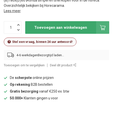
(B)180x(D)60 |Ronda simpel en snel kopen voor in de horeca.
Overzichtelijk bekijken bij Horecarama.
Lees meer
.
Toevoegen aan winkelwagen
Stel een vraag, binnen 24 uur antwoord!
4-6 werkdagen
Toevoegen om te vergelijken
Deel dit product
De
scherpste
online prijzen
Op rekening
B2B bestellen
Gratis bezorging
vanaf €250 ex. btw
50.000+
Klanten gingen u voor