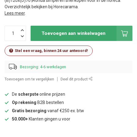
(B)120x(D)70 |Ronda simpel en snel kopen voor in de horeca.
Overzichtelijk bekijken bij Horecarama.
Lees meer
.
Toevoegen aan winkelwagen
Stel een vraag, binnen 24 uur antwoord!
Bezorging: 4-6 werkdagen
Toevoegen om te vergelijken
Deel dit product
De
scherpste
online prijzen
Op rekening
B2B bestellen
Gratis bezorging
vanaf €250 ex. btw
50.000+
Klanten gingen u voor