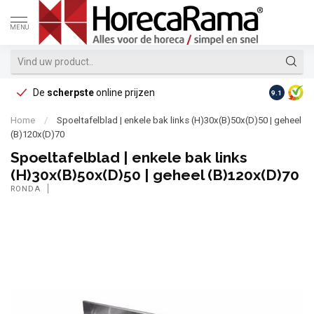
MENU
De
scherpste
online prijzen
Op reke
9.1
Home
/
Spoeltafelblad | enkele bak links (H)30x(B)50x(D)50 | geheel
(B)120x(D)70
Spoeltafelblad | enkele bak links
(H)30x(B)50x(D)50 | geheel (B)120x(D)70
RONDA