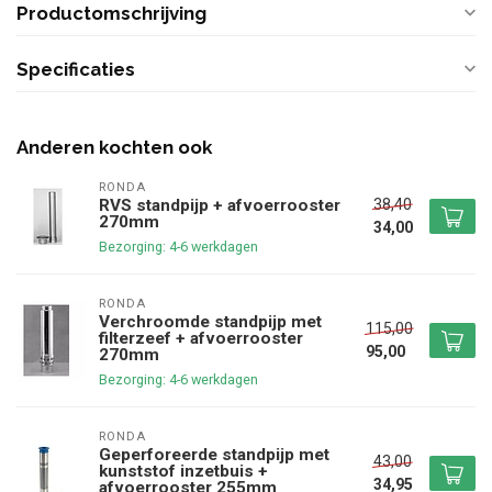
Productomschrijving
Specificaties
Anderen kochten ook
RONDA
38,40
RVS standpijp + afvoerrooster
270mm
34,00
Bezorging: 4-6 werkdagen
RONDA
Verchroomde standpijp met
115,00
filterzeef + afvoerrooster
95,00
270mm
Bezorging: 4-6 werkdagen
RONDA
Geperforeerde standpijp met
43,00
kunststof inzetbuis +
34,95
afvoerrooster 255mm