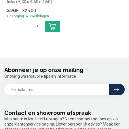
links (H)30x(B)50x(D)50 |
geheel (B)120x(D)70
325,00
369,00
|Ronda...
Bezorging: 4-6 werkdagen
Abonneer je op onze mailing
Ontvang waardevolle tips en informatie
Contact en showroom afspraak
Mijn naam is Ivo. Heeft u vragen? Neem contact met ons op via
onze klantenservice pagina. Liever persoonlijk advies? Maak een