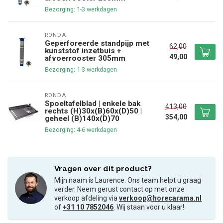
Bezorging: 1-3 werkdagen
RONDA
Geperforeerde standpijp met
62,00
kunststof inzetbuis +
49,00
afvoerrooster 305mm
Bezorging: 1-3 werkdagen
RONDA
Spoeltafelblad | enkele bak
413,00
rechts (H)30x(B)60x(D)50 |
354,00
geheel (B)140x(D)70
Bezorging: 4-6 werkdagen
Vragen over dit product?
Mijn naam is Laurence. Ons team helpt u graag
verder. Neem gerust contact op met onze
verkoop afdeling via
verkoop@horecarama.nl
of
+31 10 7852046
. Wij staan voor u klaar!