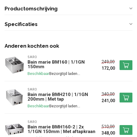
Productomschrijving
Specificaties
Anderen kochten ook
SARO
249,00
Bain marie BM160 | 1/1GN
150mm
172,00
Beschikbaar
SARO
340,00
Bain marie BMH210 | 1/1GN
200mm | Met tap
241,00
Beschikbaar
SARO
510,00
Bain marie BMH160-2 | 2x
1/1GN 150mm | Met aftapkraan
348,00