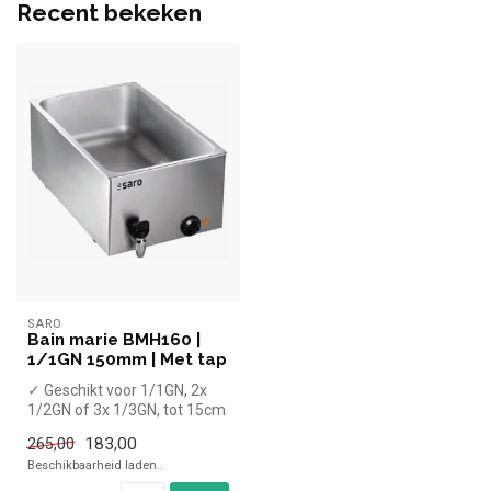
Recent bekeken
SARO
Bain marie BMH160 |
1/1GN 150mm | Met tap
✓ Geschikt voor 1/1GN, 2x
1/2GN of 3x 1/3GN, tot 15cm
diep
183,00
265,00
✓ Met aftapkraan
Beschikbaarheid laden..
✓ ...