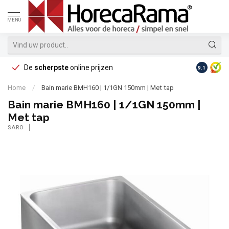
MENU
De
scherpste
online prijzen
Op reke
9.1
Home
/
Bain marie BMH160 | 1/1GN 150mm | Met tap
Bain marie BMH160 | 1/1GN 150mm |
Met tap
SARO