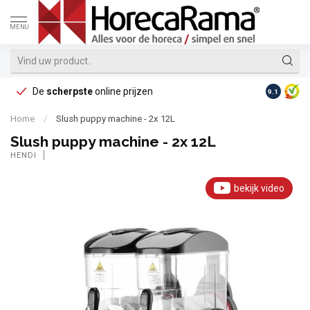
MENU
De
scherpste
online prijzen
Op reke
9.1
Home
/
Slush puppy machine - 2x 12L
Slush puppy machine - 2x 12L
HENDI
bekijk video