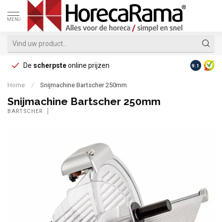
MENU
De
scherpste
online prijzen
Op reke
9.1
Home
/
Snijmachine Bartscher 250mm
Snijmachine Bartscher 250mm
BARTSCHER