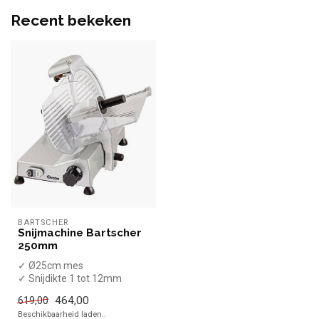
Recent bekeken
BARTSCHER
Snijmachine Bartscher
250mm
✓ Ø25cm mes
✓ Snijdikte 1 tot 12mm
✓ 1 Glad mes
464,00
619,00
✓ Schuin model
Beschikbaarheid laden..
✓ 240 Watt