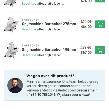
674,00
Beschikbaar
BARTSCHER
619,00
Snijmachine Bartscher 275mm
464,00
Beschikbaar
BARTSCHER
489,00
Snijmachine Bartscher 195mm
367,00
Beschikbaar
Vragen over dit product?
Mijn naam is Laurence. Ons team helpt u graag
verder. Neem gerust contact op met onze
verkoop afdeling via
verkoop@horecarama.nl
of
+31 10 7852046
. Wij staan voor u klaar!