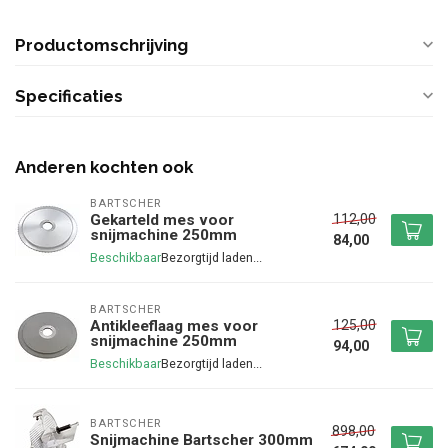
Productomschrijving
Specificaties
Anderen kochten ook
BARTSCHER
112,00
Gekarteld mes voor
snijmachine 250mm
84,00
Beschikbaar
BARTSCHER
125,00
Antikleeflaag mes voor
snijmachine 250mm
94,00
Beschikbaar
BARTSCHER
898,00
Snijmachine Bartscher 300mm