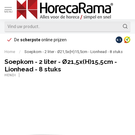
MENU
De
scherpste
online prijzen
Op reke
9.1
Home
/
Soepkom - 2 liter - Ø21,5x(H)15,5cm - Lionhead - 8 stuks
Soepkom - 2 liter - Ø21,5x(H)15,5cm -
Lionhead - 8 stuks
HENDI