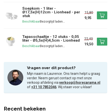
Soepkom - 1 liter -
Ø17,5x(H)12cm - Lionhead - per
15,80
stuk
9,95
Beschikbaar
Tapasschaaltje - 12 stuks - 0,05
22,40
liter - Ø5,5x(H)4,5cm - Lionhead
19,50
Beschikbaar
Vragen over dit product?
Mijn naam is Laurence. Ons team helpt u graag
verder. Neem gerust contact op met onze
verkoop afdeling via
verkoop@horecarama.nl
of
+31 10 7852046
. Wij staan voor u klaar!
Recent bekeken