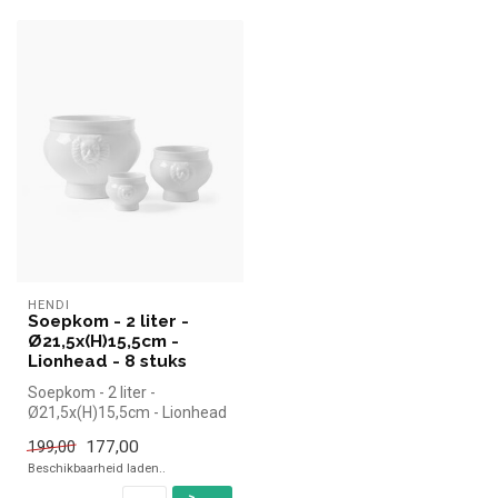
HENDI
Soepkom - 2 liter -
Ø21,5x(H)15,5cm -
Lionhead - 8 stuks
Soepkom - 2 liter -
Ø21,5x(H)15,5cm - Lionhead
- 8 stuks | Hendi simpel en
177,00
199,00
snel ...
Beschikbaarheid laden..