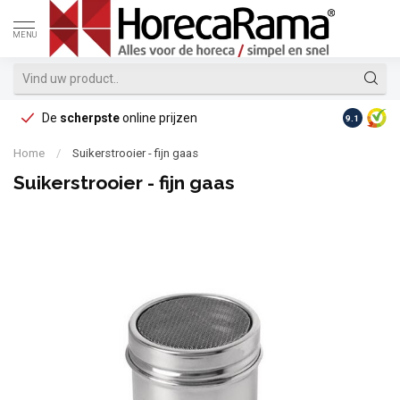
MENU
De
scherpste
online prijzen
Op reke
9.1
Home
/
Suikerstrooier - fijn gaas
Suikerstrooier - fijn gaas