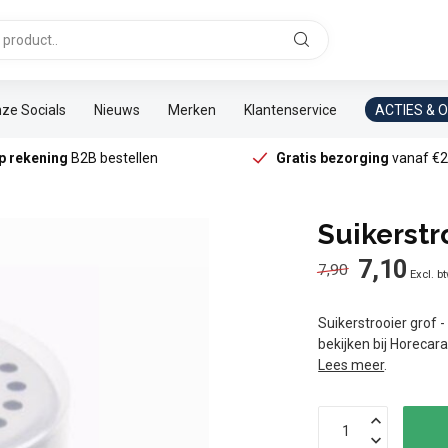
ze Socials
Nieuws
Merken
Klantenservice
ACTIES & 
p rekening
B2B bestellen
Gratis bezorging
vanaf €2
Suikerstr
7,10
7,90
Excl. b
Suikerstrooier grof 
bekijken bij Horecar
Lees meer
.