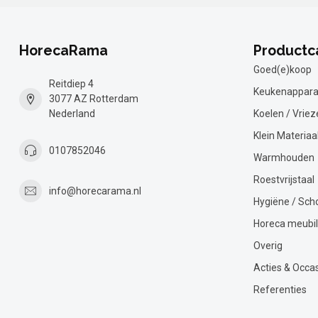
HorecaRama
Productc
Goed(e)koop
Reitdiep 4
Keukenappara
3077 AZ Rotterdam
Nederland
Koelen / Vriez
Klein Materiaa
0107852046
Warmhouden
Roestvrijstaal
info@horecarama.nl
Hygiëne / Sc
Horeca meubil
Overig
Acties & Occa
Referenties