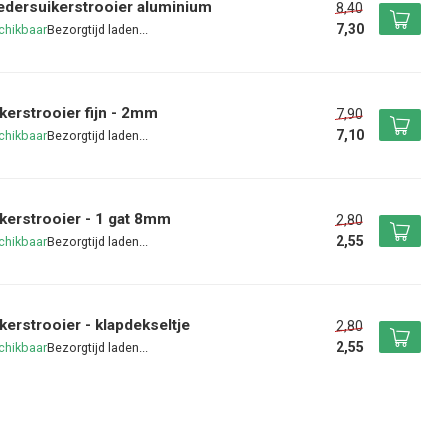
dersuikerstrooier aluminium
8,40
7,30
chikbaar
kerstrooier fijn - 2mm
7,90
7,10
chikbaar
kerstrooier - 1 gat 8mm
2,80
2,55
chikbaar
kerstrooier - klapdekseltje
2,80
2,55
chikbaar