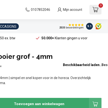
0
0107852046
Mijn account
OCCASIONS
9.1
2533
beoordelingen
50 ex. btw
50.000+
Klanten gingen u voor
ooier grof - 4mm
Beschikbaarheid laden..
tw
- 4mm | simpel en snel kopen voor in de horeca. Overzichtelijk
ama.
Toevoegen aan winkelwagen