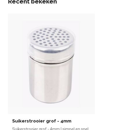
Recent bekeken
Suikerstrooier grof - 4mm
Suikerstrooier grof - 4mm | simpel en snel