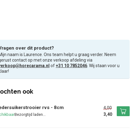
Vragen over dit product?
Mijn naam is Laurence. Ons team helpt u graag verder. Neem
gerust contact op met onze verkoop afdeling via
verkoop@horecarama.nl
of
+31 10 7852046
. Wij staan voor u
klaar!
ochten ook
dersuikerstrooier rvs - 8cm
4,00
3,40
chikbaar