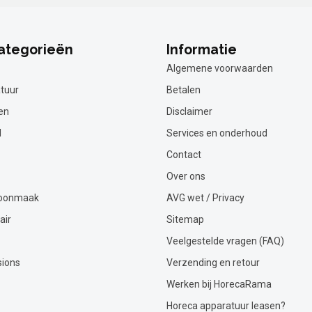
ategorieën
Informatie
Algemene voorwaarden
tuur
Betalen
en
Disclaimer
l
Services en onderhoud
Contact
Over ons
hoonmaak
AVG wet / Privacy
air
Sitemap
Veelgestelde vragen (FAQ)
sions
Verzending en retour
Werken bij HorecaRama
Horeca apparatuur leasen?