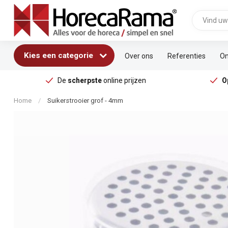
Kies een categorie
Over ons
Referenties
On
De
scherpste
online prijzen
O
Home
/
Suikerstrooier grof - 4mm