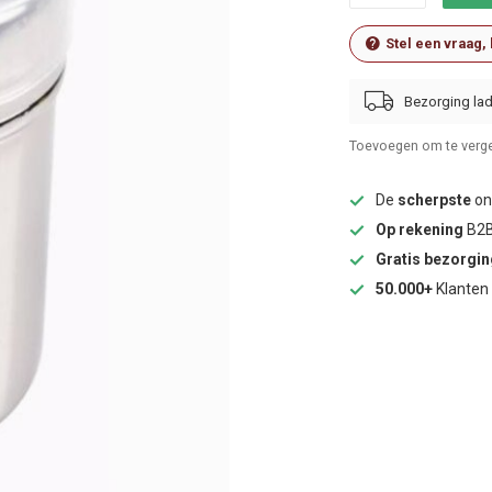
Stel een vraag,
Bezorging lad
Toevoegen om te verge
De
scherpste
onl
Op rekening
B2B
Gratis bezorgi
50.000+
Klanten 