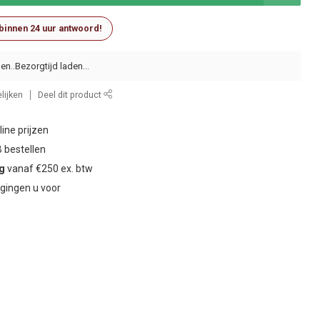
 binnen 24 uur antwoord!
en..
lijken
Deel dit product
ine prijzen
 bestellen
ng
vanaf €250 ex. btw
gingen u voor