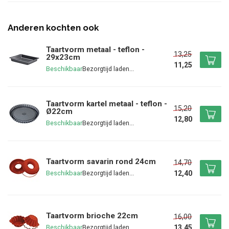
Anderen kochten ook
Taartvorm metaal - teflon -
13,25
29x23cm
11,25
Beschikbaar
Taartvorm kartel metaal - teflon -
15,20
Ø22cm
12,80
Beschikbaar
Taartvorm savarin rond 24cm
14,70
12,40
Beschikbaar
Taartvorm brioche 22cm
16,00
13,45
Beschikbaar