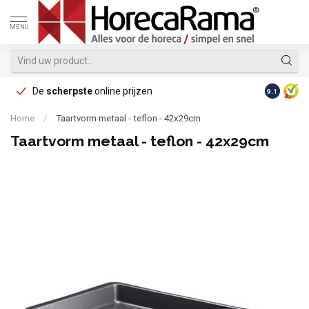
MENU
De
scherpste
online prijzen
Op reke
9.1
Home
/
Taartvorm metaal - teflon - 42x29cm
Taartvorm metaal - teflon - 42x29cm