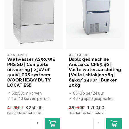
ARISTARCO
ARISTARCO
Vaatwasser AS50.35E
IJsblokjesmachine
PRS SD | Complete
Aristarco CP85.40 |
uitvoering | 230V of
Vaste wateraansluiting
400V | PRS systeem
| Volle ijsblokjes 18g |
(VOOR HEAVY DUTY
85kg/ 24uur | Bunker
LOCATIES!)
40kg
✓ 50x50cm korven
✓ 85 Kilo per 24 uur
✓ Tot 40 korven per uur
✓ 40 kg opslagcapaciteit
✓ 4 Programma's
✓ Volle ijsblokjes (18g)
3.250,00
1.700,00
4.070,00
2.920,00
✓ Inclusief zeepdose...
✓ Bree...
Beschikbaarheid laden..
Beschikbaarheid laden..