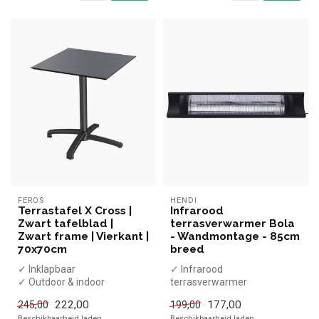
FEROS
HENDI
Terrastafel X Cross |
Infrarood
Zwart tafelblad |
terrasverwarmer Bola
Zwart frame | Vierkant |
- Wandmontage - 85cm
70x70cm
breed
✓ Inklapbaar
✓ Infrarood
✓ Outdoor & indoor
terrasverwarmer
✓ 74cm hoog
✓ Wandmontage
222,00
177,00
245,00
199,00
✓ (H)17,4x(B)90x(D)10cm
Beschikbaarheid laden..
Beschikbaarheid laden..