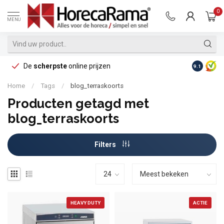
0
MENU
De
scherpste
online prijzen
Op reke
9.1
Home
/
Tags
/
blog_terraskoorts
Producten getagd met
blog_terraskoorts
Filters
HEAVY DUTY
ACTIE