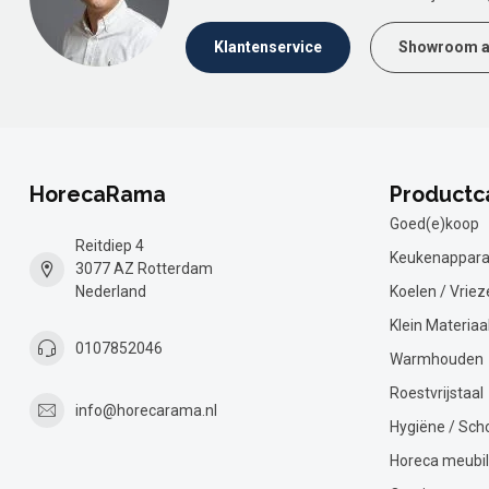
Klantenservice
Showroom a
HorecaRama
Productc
Goed(e)koop
Reitdiep 4
Keukenappara
3077 AZ Rotterdam
Nederland
Koelen / Vriez
Klein Materiaa
0107852046
Warmhouden
Roestvrijstaal
info@horecarama.nl
Hygiëne / Sc
Horeca meubil