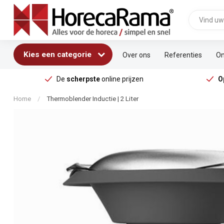
Kies een categorie
Over ons
Referenties
On
De
scherpste
online prijzen
O
Home
/
Thermoblender Inductie | 2 Liter