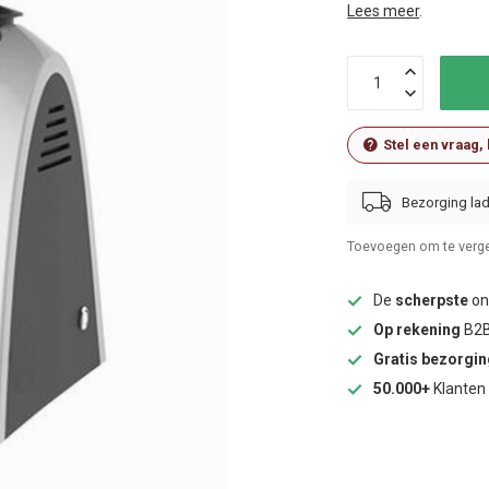
Lees meer
.
Stel een vraag,
Bezorging lad
Toevoegen om te verge
De
scherpste
onl
Op rekening
B2B
Gratis bezorgi
50.000+
Klanten 