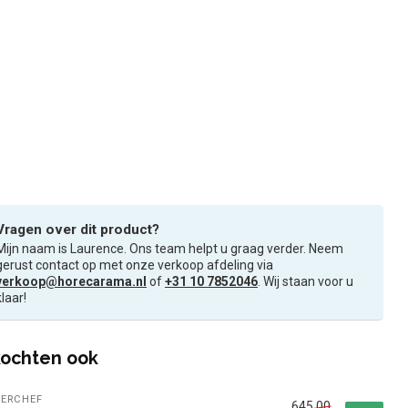
Vragen over dit product?
Mijn naam is Laurence. Ons team helpt u graag verder. Neem
gerust contact op met onze verkoop afdeling via
verkoop@horecarama.nl
of
+31 10 7852046
. Wij staan voor u
klaar!
ochten ook
ERCHEF
645,00