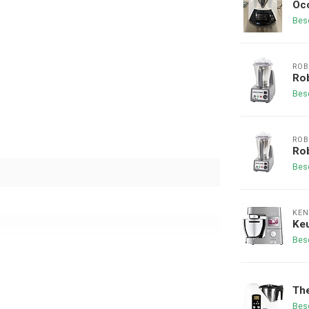
Occ
Bes
ROB
Rob
Bes
ROB
Rob
Bes
KE
Ke
Bes
The
Bes