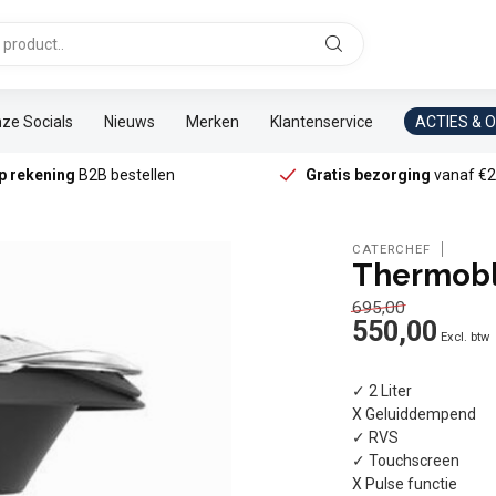
ze Socials
Nieuws
Merken
Klantenservice
ACTIES & 
p rekening
B2B bestellen
Gratis bezorging
vanaf €2
CATERCHEF
Thermoble
695,00
550,00
Excl. btw
✓ 2 Liter
X Geluiddempend
✓ RVS
✓ Touchscreen
X Pulse functie