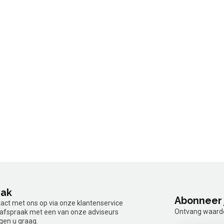
aak
Abonneer 
tact met ons op via onze klantenservice
Ontvang waardev
n afspraak met een van onze adviseurs
gen u graag.