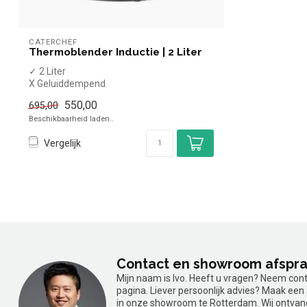
CATERCHEF
Thermoblender Inductie | 2 Liter
✓ 2 Liter
X Geluiddempend
✓ RVS
550,00
695,00
✓ Touchscreen
Beschikbaarheid laden..
X Pulse functie
Vergelijk
Contact en showroom afspr
Mijn naam is Ivo. Heeft u vragen? Neem con
pagina. Liever persoonlijk advies? Maak ee
in onze showroom te Rotterdam. Wij ontvan