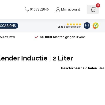
0
0107852046
Mijn account
OCCASIONS
9.1
2533
beoordelingen
50 ex. btw
50.000+
Klanten gingen u voor
nder Inductie | 2 Liter
Beschikbaarheid laden..